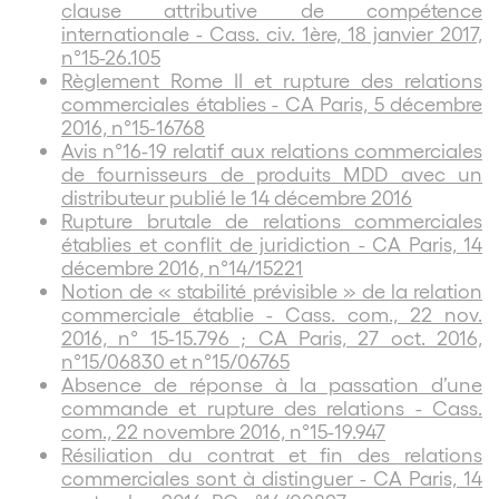
clause attributive de compétence
internationale - Cass. civ. 1ère, 18 janvier 2017,
n°15-26.105
Règlement Rome II et rupture des relations
commerciales établies - CA Paris, 5 décembre
2016, n°15-16768
Avis n°16-19 relatif aux relations commerciales
de fournisseurs de produits MDD avec un
distributeur publié le 14 décembre 2016
Rupture brutale de relations commerciales
établies et conflit de juridiction - CA Paris, 14
décembre 2016, n°14/15221
Notion de « stabilité prévisible » de la relation
commerciale établie - Cass. com., 22 nov.
2016, n° 15-15.796 ; CA Paris, 27 oct. 2016,
n°15/06830 et n°15/06765
Absence de réponse à la passation d’une
commande et rupture des relations - Cass.
com., 22 novembre 2016, n°15-19.947
Résiliation du contrat et fin des relations
commerciales sont à distinguer - CA Paris, 14