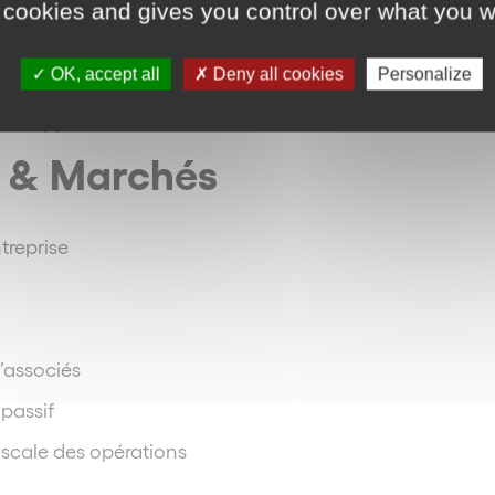
 cookies and gives you control over what you w
 moyens de professions libérales
OK, accept all
Deny all cookies
Personalize
tructures
: apports, cessions d’activités libérales et fusions
le & Marchés
ntreprise
d’associés
 passif
fiscale des opérations