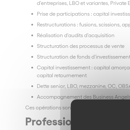
d’entreprises, LBO et variantes, Private 
Prise de participations : capital investi
Restructurations : fusions, scissions, app
Réalisation d’audits d’acquisition
Structuration des processus de vente
Structuration de fonds d’investissemen
Capital investissement : capital amorça
capital retournement
Dette senior, LBO, mezzanine, OC, OBS
Accompagnement des Business Angels d
Ces opérations sont réalisées en liaison ave
Professions libérales