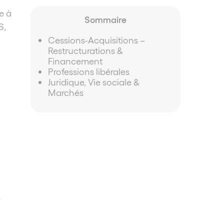
e à
Sommaire
S,
Cessions-Acquisitions –
Restructurations &
Financement
Professions libérales
Juridique, Vie sociale &
Marchés
s