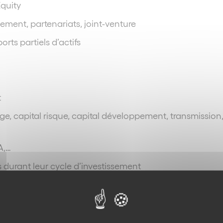
Equity
ssement, partenariats, joint-venture
orts partiels d’actifs
t
ge, capital risque, capital développement, transmission
A,…
urant leur cycle d’investissement
c les autres départements du cabinet.