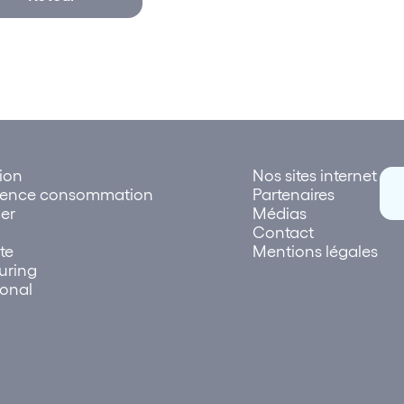
tion
Nos sites internet
rence consommation
Partenaires
er
Médias
Contact
te
Mentions légales
uring
ional