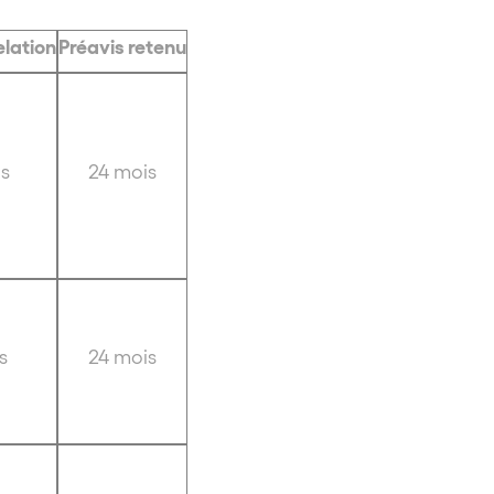
elation
Préavis retenu
s
24 mois
s
24 mois