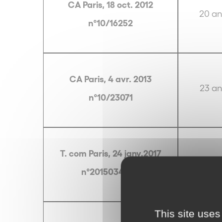
CA Paris, 18 oct. 2012
20 an
n°10/16252
CA Paris, 4 avr. 2013
23 an
n°10/23071
T. com Paris, 24 janv.2017
27 an
n°2015034600
This site uses