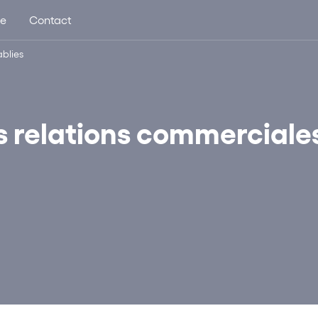
ue
Contact
ablies
s relations commerciale