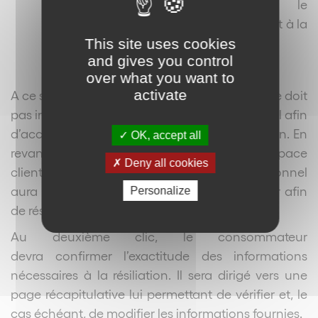
communications électroniques, le
numéro de téléphone correspondant à la
ligne concernée par la résiliation.
This site uses cookies
and gives you control
over what you want to
activate
A ce stade, il est précisé que le professionnel ne doit
pas imposer la création d’un espace personnel afin
d’accéder à cette nouvelle faculté de résiliation. En
OK, accept all
revanche, si le consommateur dispose d’un espace
Deny all cookies
client créé antérieurement, alors le professionnel
aura la possibilité de lui demander de l’utiliser afin
Personalize
de résilier le contrat.
Au deuxième clic, le consommateur
devra confirmer l’exactitude des informations
nécessaires à la résiliation. Il sera dirigé vers une
page récapitulative lui permettant de vérifier et, le
cas échéant, de modifier les informations fournies.