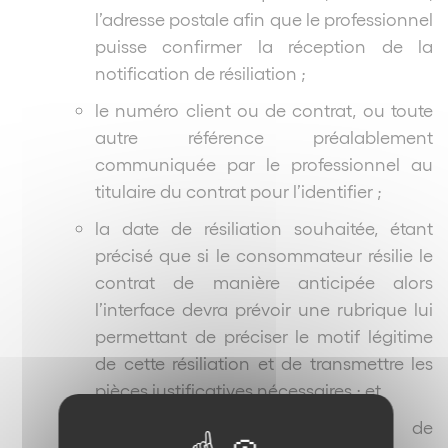
l’adresse postale afin que le professionnel
puisse confirmer la réception de la
notification de résiliation ;
le numéro client ou de contrat, ou toute
autre référence préalablement
communiquée par le professionnel au
titulaire du contrat pour l’identifier ;
la date de résiliation souhaitée, étant
précisé que si le consommateur résilie le
contrat de manière anticipée alors
l’interface devra prévoir une rubrique lui
permettant de préciser le motif légitime
de cette résiliation et de transmettre les
pièces justificatives nécessaires ; et
s’agissant des services de