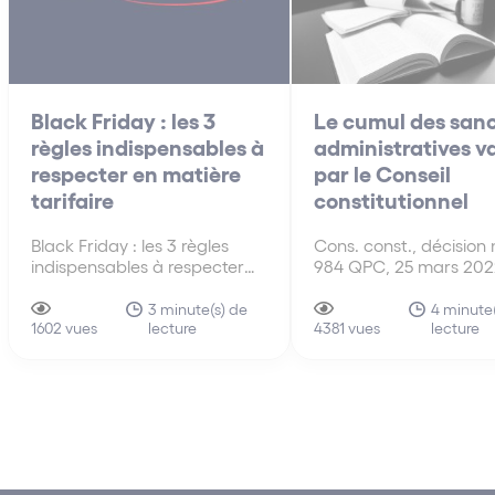
Black Friday : les 3
Le cumul des sanc
règles indispensables à
administratives v
respecter en matière
par le Conseil
tarifaire
constitutionnel
Black Friday : les 3 règles
Cons. const., décision
indispensables à respecter
984 QPC, 25 mars 202
en matière tarifaire Le
Conseil constitutionnel
« Black Friday » (ou
déclare conformes à l
3 minute(s) de
4 minute(
lecture
lecture
« vendredi noir » en français)
1602 vues
Constitution les disposi
4381 vues
est une tradition venant des
de l’article L. 470-2 VII
Etats-Unis qui est pratiquée
Code de commerce rel
en France depuis quelques
cumul de sanctions
années. Il s’agit d’une journée
administratives releva
(le dernier…
pratiques
anticoncurrentielles. P
une même…