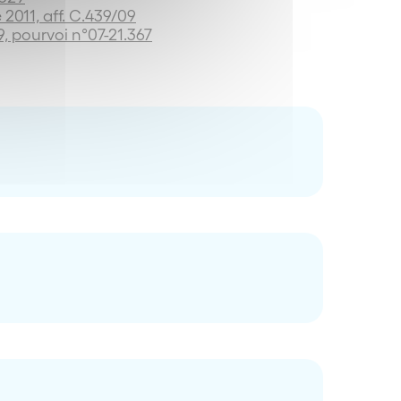
 2011, aff. C.439/09
9, pourvoi n°07-21.367