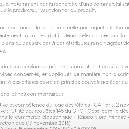
ifique, notamment par la recherche d'une commercialisa
 que le producteur veut donner au produit.
e droit communautaire comme celle par laquelle le fourn
ectement, qu'à des distributeurs sélectionnés sur la 
biens ou ces services à des distributeurs non agréés dans
ve.
duits ou services se prêtent à une distribution sélective
ervices concernés, et appliqués de manière non discrim
nt à ces critères devra en principe pouvoir accéder au 
sions, et nos commentaires :
ective et compétence du juge des référés - CA Paris, 2 n
ive : l’utilité des requêtes 145 du CPC - Cass. com., 6 d
 dans le commerce électronique - Rapport préliminai
lectronique (17 novembre 2016)
CA Paris, 15 septembre 2016, RG n°15/00108