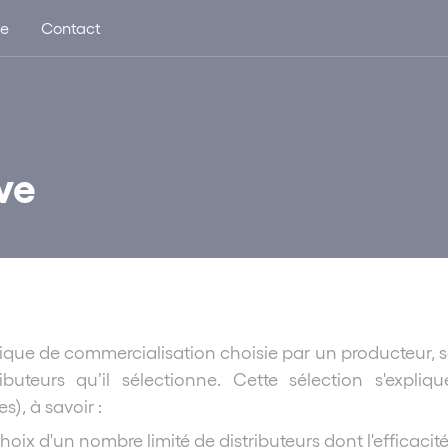
ue
Contact
ve
nique de commercialisation choisie par un producteur, se
buteurs qu’il sélectionne. Cette sélection s'expliq
), à savoir :
le choix d'un nombre limité de distributeurs dont l'effica