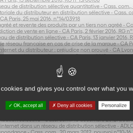
au de distribution sélective quantitative - Cass. com., 
itoriale du distributeur en distribution sélective - Cass. 
- CA Paris, 25 mai 2016, n°14/03918
agréé et revente des produits par un tiers non agréé - Ca
diction de vente en ligne - CA Paris, 2 février 2016, RG n
au de distribution sélective - CA Paris, 13 janvier 2016, 
e de réseau française en cas de crise de la marque -
CA Pa
 internet du distributeur : préjudice non prouvé - CA Lyo
ncurrence déloyale - Cass. com., 31 mars 2015, pourvoi n
ctive - CA Paris, 26 février 2014, RG n°11/20829
istribution sélective - CA Paris, 15 janvier 2014, RG n°12/
rmale ou de mauvaise foi - CA Versailles, 7 janvier 2014
didature à un réseau d’affiliés agréés - CA Paris, 20 déc
sélective - CA Paris, 30 octobre 2013, RG n°11/06257
 cookies and gives you control over what you w
 des relations commerciales établies - CA Paris, 16 oct. 
CA Paris, 19 septembre 2013, RG n°12/19442
ères de sélection d’un réseau sélectif - CA Paris, 4 sept
OK, accept all
Deny all cookies
Personalize
 2013)
ribution sélective - Cass. com., 18 décembre 2012, pourv
ar internet dans un réseau de distribution sélective - ADL
respondance - Cass. com., 20 mars 2012, pourvoi n°10-16