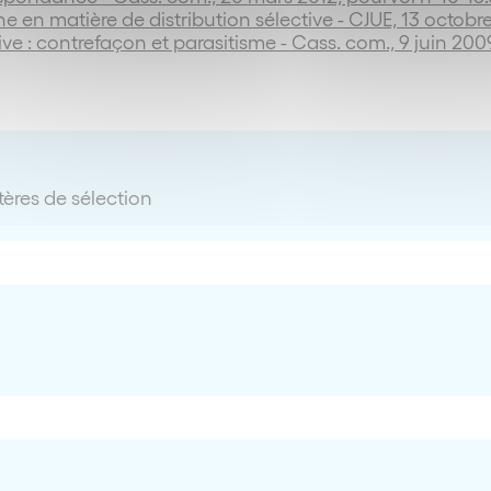
ne en matière de distribution sélective - CJUE, 13 octobre
ive : contrefaçon et parasitisme - Cass. com., 9 juin 200
tères de sélection