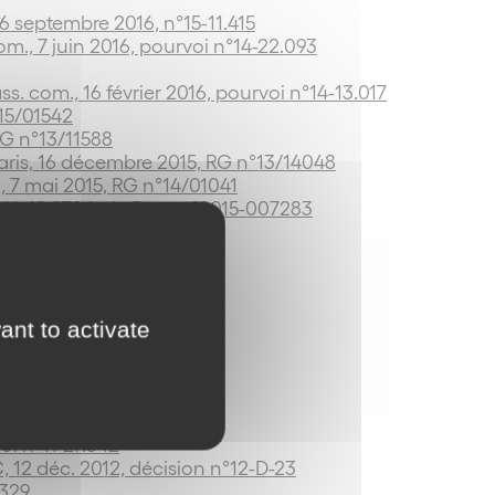
6 septembre 2016, n°15-11.415
com., 7 juin 2016, pourvoi n°14-22.093
ss. com., 16 février 2016, pourvoi n°14-13.017
°15/01542
RG n°13/11588
ris, 16 décembre 2015, RG n°13/14048
n, 7 mai 2015, RG n°14/01041
°14-12.272 Juris-Data n°2015-007283
13845
, RG n°12/08061
embre 2013, RG n°12/15211
ant to activate
2013, RG n°10/11053
embre 2013, RG n°10/13675
oi n°11-27.342
C, 12 déc. 2012, décision n°12-D-23
.329