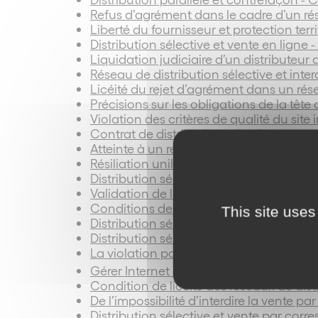
Refus d’agrément dans le cadre d’un rése
Liberté du fournisseur et protection terr
Distribution sélective et vente en ligne 
Liquidation judiciaire d’un distributeur 
Réseau de distribution sélective et inter
Licéité du rejet d’agrément dans un rése
Précisions sur les obligations de la têt
Violation des critères de qualité du site
Contrat de distribution sélective et co
Atteinte à un réseau de distribution séle
Résiliation unilatérale d’un contrat de d
Distribution sélective : candidature ano
Validation de l’irrecevabilité d’une can
Conditions de licéité de la distribution 
This site uses
Distribution sélective et rupture brutale
Distribution sélective et requête 145 - 
La violation par un distributeur des crit
er
Gérer Internet dans les réseaux (1
juin
Condition de licéité des réseaux de dist
De l’impossibilité d’interdire la vente p
Distribution sélective et vente par cor