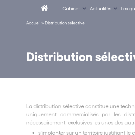
Cabinet
Actualités
Lexiq
Accueil
»
Distribution sélective
Distribution sélecti
La distribution sélective constitue une tech
uniquement commercialisés par les distri
nécessairement exclusives les unes des autres
s'implanter sur un territoire justifiant 