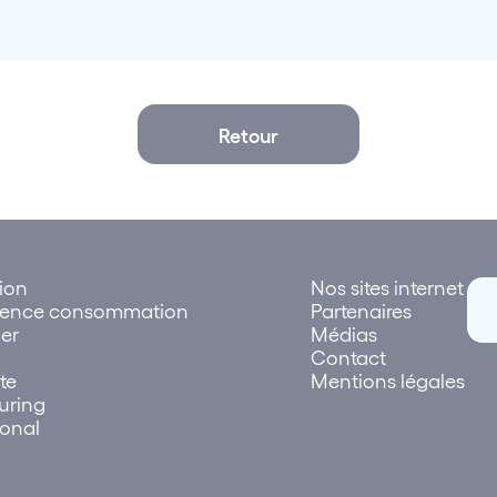
Retour
tion
Nos sites internet
rence consommation
Partenaires
er
Médias
Contact
te
Mentions légales
uring
ional