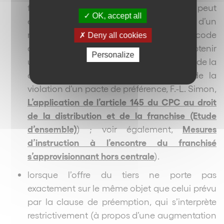
février 2006, Juris-Data n°032237), mais peut
OK, accept all
en présence de certains indices justifier d’un
motif légitime au sens de l’article 145 du code
Deny all cookies
de procédure civile lui permettant d’obtenir
Personalize
une mesure
in futurum
(v., sur l’ensemble de la
question, et notamment la question de la
violation d’un pacte de préférence, F.-L. Simon,
L’application de l’article 145 du CPC au droit
de la distribution et de la franchise (Etude
d’ensemble)
Mesures
) ; voir également,
d’instruction à l’encontre du franchisé
s’approvisionnant hors centrale
).
lorsque l’offre du tiers ne porte pas
exactement sur le même objet que celui prévu
par la clause de préemption, qui s’interprète
restrictivement (à propos d’une augmentation