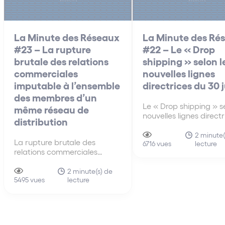
La Minute des Réseaux
La Minute des Ré
#23 – La rupture
#22 – Le « Drop
brutale des relations
shipping » selon l
commerciales
nouvelles lignes
imputable à l’ensemble
directrices du 30 
des membres d’un
Le « Drop shipping » se
même réseau de
nouvelles lignes direct
distribution
30 juin A la différenc
anciennes lignes direct
2 minute(
La rupture brutale des
lecture
de 2010, les nouvelles 
6716 vues
relations commerciales
directrices du 30 juin 
imputable à l’ensemble des
s’intéressent pour la p
membres d’un même réseau
2 minute(s) de
fois au mécanisme du 
lecture
de distribution La faute tirée
5495 vues
shipping…
de la rupture brutale des
relations commerciales
établies peut être attribuée à
un ensemble de sociétés.