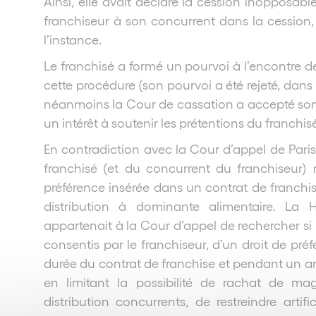
Ainsi, elle avait déclaré la cession inopposable
franchiseur à son concurrent dans la cession, l
l’instance.
Le franchisé a formé un pourvoi à l’encontre de 
cette procédure (son pourvoi a été rejeté, dans l
néanmoins la Cour de cassation a accepté son 
un intérêt à soutenir les prétentions du franchisé
En contradiction avec la Cour d’appel de Paris
franchisé (et du concurrent du franchiseur) r
préférence insérée dans un contrat de franchi
distribution à dominante alimentaire. La H
appartenait à la Cour d’appel de rechercher si l
consentis par le franchiseur, d’un droit de pré
durée du contrat de franchise et pendant un an
en limitant la possibilité de rachat de m
distribution concurrents, de restreindre arti