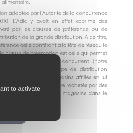
 alimentaire.
tion adoptée par l’Autorité de la concurrence
10. L’Adlc y avait en effet exprimé des
néré par les clauses de préférence ou de
bution de la grande distribution. A ce titre,
férence celle conférant à la tête de réseau le
e la clause de préemption est celle qui permet
tions proposées par un concurrent (notre
isent au profit du groupe de distribution
n du rachat de ses magasins affiliés en lui
ue de voir ces magasins être rachetés par des
ant to activate
e garantir le maintien des magasins dans le
es concurrents.
ur