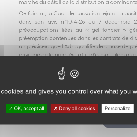
marché du détail de la distribution à dominante
Ce faisant, la Cour de cassation rejoint la posi
dans son avis n°10-A-26 du 7 décembre 20
préoccupations liées au « gel foncier » gé
préemption contenues dans les contrats de distri
on précisera que l’Adlc qualifie de clause de pré
privilège de la première offre d’achat, alors qu
au franchiseur de s’aligner sur les condi
hypothèse). Selon l’Adlc, ces clauses organ
bénéficiaire une asymétrie dans la négociatio
permettant de limiter artificiellement son risq
 cookies and gives you control over what you w
concurrents. En effet, elles lui permettent d
réseau (tant qu’elle peut payer) et décourage l
OK, accept all
Deny all cookies
Personalize
Reto