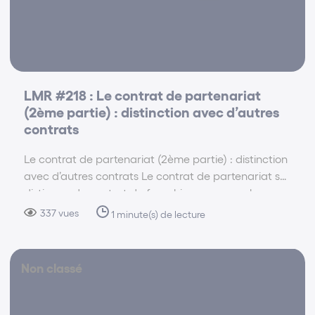
LMR #218 : Le contrat de partenariat
(2ème partie) : distinction avec d’autres
contrats
Le contrat de partenariat (2ème partie) : distinction
avec d’autres contrats Le contrat de partenariat se
distingue du contrat de franchise en ce que les
méthodes transmises ne constituent pas un savoir-
337 vues
1 minute(s) de lecture
faire au sens juridique du terme. (V. notamment CA…
Non classé