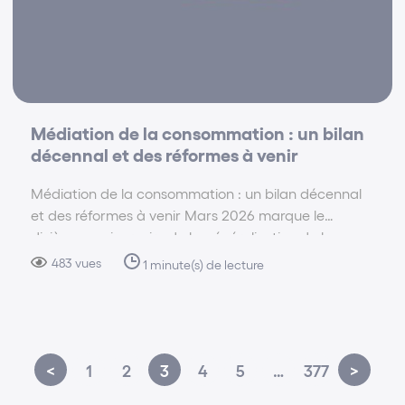
Médiation de la consommation : un bilan
décennal et des réformes à venir
Médiation de la consommation : un bilan décennal
et des réformes à venir Mars 2026 marque le
dixième anniversaire de la généralisation de la
médiation de la consommation en France. La
483 vues
1 minute(s) de lecture
Commission d’évaluation et de contrôle de la
médiation de…
<
1
2
3
4
5
…
377
>