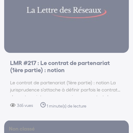
LMR #217 : Le contrat de partenariat
(1ère partie) : notion
Le contrat de partenariat (1ère partie) : notion La
jurisprudence s’attache à définir parfois le contrat
de partenariat par comparaison au contrat de
franchise. (CA Aix-en-Provence, 21 juin 2018, n°
365 vues
1 minute(s) de lecture
16/21090 ; v. aussi, CA Bordeaux, 9 févr. 2022,
n°19/02426.)…
Non classé