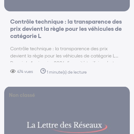
Contrôle technique : la transparence des
prix devient la règle pour les véhicules de
catégorie L
Contrôle technique : la transparence des prix
devient la règle pour les véhicules de catégorie L
Depuis le 1er janvier 2026, l’opacité tarifaire n’est
plus une option pour les centres de contrôle
474 vues
1 minute(s) de lecture
technique de la catégorie L (motos, scooters,
voiturettes).…
Non classé