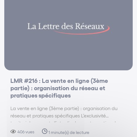
LMR #216 : La vente en ligne (3ème
partie) : organisation du réseau et
pratiques spécifiques
La vente en ligne (3ème partie) : organisation du
réseau et pratiques spécifiques L’exclusivité
territoriale permet d’interdire les ventes actives hors
zone mais jamais les ventes passives. (Règlement UE
406 vues
1 minute(s) de lecture