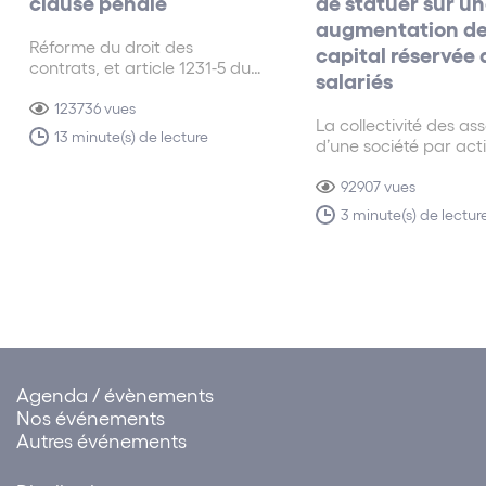
clause pénale
de statuer sur u
augmentation d
Réforme du droit des
capital réservée
contrats, et article 1231-5 du
salariés
code civil relatif à la clause
pénale
123736 vues
La collectivité des as
13 minute(s) de lecture
d’une société par act
doit, lorsque le rappo
gestion présenté à
92907 vues
l’assemblée générale
3 minute(s) de lectur
ordinaire annuelle ind
que les salariés déti
moins de 3 % du capit
social, se prononcer t
trois ans sur un…
Agenda / évènements
Nos événements
Autres événements