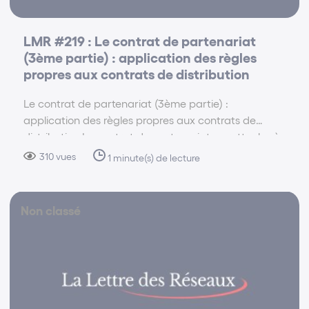
LMR #219 : Le contrat de partenariat
(3ème partie) : application des règles
propres aux contrats de distribution
Le contrat de partenariat (3ème partie) :
application des règles propres aux contrats de
distribution Le contrat de partenariat se rattache à
la catégorie des contrats « conclus dans l’intérêt
310 vues
1 minute(s) de lecture
commun des deux parties ». (Règlement UE
2022/720 du 10…
Non classé