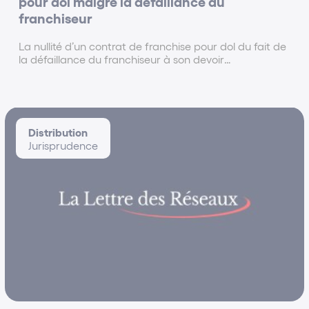
pour dol malgré la défaillance du
franchiseur
La nullité d’un contrat de franchise pour dol du fait de
la défaillance du franchiseur à son devoir
d’information précontractuelle suppose la
démonstration de deux éléments cumulatifs :
l’existence de manœuvres et l’intention de tromper son
co-contractant
Distribution
Jurisprudence