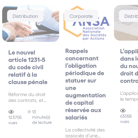
Distribution
Corporate
Distri
Rappels
L’appl
Le nouvel
concernant
dans 
article 1231-5
l’obligation
du no
du code civil
périodique de
droit 
relatif à la
statuer sur
contr
clause pénale
une
L’appli
augmentation
Réforme du droit
le temp
des contrats, et
de capital
nouveau
article 1231-5 du
réservée aux
contrat
code civil relatif à la
13
salariés
distingu
63058
minute(s)
clause pénale
123705
vues
périodes
de lecture
vues
la date 
La collectivité des
le contr
associés d’une