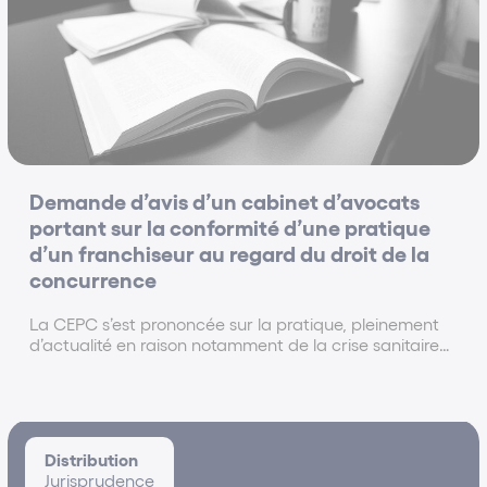
Palmarès du Droit 2021 (Le Monde du Droit)
Trophée d'Or en Concurrence
Palmarès du Droit 2021 (Le Monde du Droit)
Incontournable en Droit de la distribution &
pratiques restrictives
Classement Décideurs 2021
Demande d’avis d’un cabinet d’avocats
Parmi les meilleurs cabinets d’avocats en Droit de
portant sur la conformité d’une pratique
d’un franchiseur au regard du droit de la
la consommation
concurrence
Palmarès des Avocats 2021 (Le Point – Statista)
Parmi les meilleurs cabinets d’avocats en Droit
La CEPC s’est prononcée sur la pratique, pleinement
d’actualité en raison notamment de la crise sanitaire
commercial, des affaires et de la concurrence
traversée ces derniers mois, de la vente de produits en
Palmarès des Avocats 2021 (Le Point – Statista)
ligne sur le site internet du franchiseur.
N°1 en Droit de la franchise
Classement Décideurs 2020
Distribution
Jurisprudence