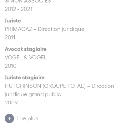
SIMON ASSOCIES
2012 - 2021
Juriste
PRIMAGAZ – Direction juridique
2011
Avocat stagiaire
VOGEL & VOGEL
2010
Juriste stagiaire
HUTCHINSON (GROUPE TOTAL) – Direction
juridique grand public
2009
Juriste stagiaire
Lire plus
CAISSE NATIONALE DES CAISSES D’EPARGNE –
Département Affaires internationales, Concurrence
et Droit européen