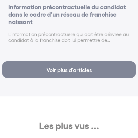
Information précontractuelle du candidat
dans le cadre d’un réseau de franchise
naissant
L’information précontractuelle qui doit être délivrée au
candidat à la franchise doit lui permettre de
s’engager en toute connaissance de cause.
L’ensemble des informations qui doivent figurer dans
le DIP sont précisées aux articles L.330-3 et R.330-1...
Voir plus d'articles
Les plus vus ...