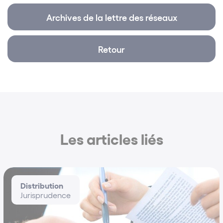
2006
Archives de la lettre des réseaux
Chargée de travaux dirigés
UNIVERSITE DE NANCY II ET UFR AES NANCY
Retour
2005 - 2007
Formation :
CAPA (2010)
Doctorat de Droit privé – UNIVERSITE DE NANCY II
Les articles liés
(2008)
Thèse : « Les opérateurs économiques face à la
réglementation de la revente à perte »
Master 2 Recherche (DEA) en Droit Privé, dominante
Distribution
Droit commercial - UNIVERSITE DE NANCY II (2004).
Jurisprudence
Sujet de mémoire : « L’objet social »