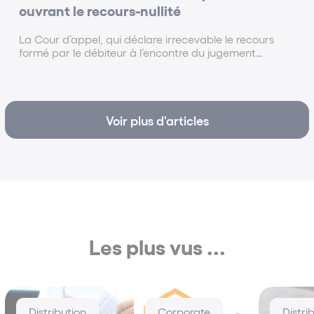
ouvrant le recours-nullité
La Cour d’appel, qui déclare irrecevable le recours
formé par le débiteur à l’encontre du jugement
arrêtant le plan de cession de ses actifs en raison de
l’absence de caractérisation d’un intérêt propre à agir,
commet un excès de pouvoir...
Voir plus d'articles
Les plus vus ...
Distribution
Corporate
Distri