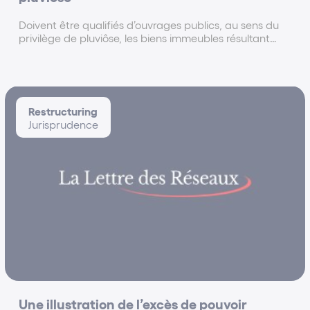
Doivent être qualifiés d’ouvrages publics, au sens du
privilège de pluviôse, les biens immeubles résultant
d’un aménagement qui sont directement affectés à
un service public, y compris s’ils appartiennent à une
personne privée chargée de l’exécution de...
Restructuring
Jurisprudence
Une illustration de l’excès de pouvoir