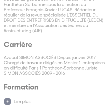
Panthéon Sorbonne sous la direction du
Professeur François-Xavier LUCAS. Rédacteur
régulier de la revue spécialisée L’ESSENTIEL DU
DROIT DES ENTREPRISES EN DIFFUCULTE (LEDEN)
et membre de l’Association des Jeunes du
Restructuring (AJR).
Carrière
Avocat SIMON ASSOCIÉS Depuis janvier 2017
Chargé de travaux dirigés en Master 1, entreprises
en difficulté Paris 1 Panthéon-Sorbonne Juriste
SIMON ASSOCIÉS 2009 - 2016
Formation
ICCF Finance d’entreprise 2022 (FFI – HEC PARIS)
Lire plus
CAPA (2016) M2 Droit des entreprises en difficulté -
Paris 1 Panthéon Sorbonne (2015) M1 Droit des