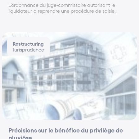
L’ordonnance du juge-commissaire autorisant le
liquidateur à reprendre une procédure de saisie
immobilière suspendue par le jugement de liquidation
judiciaire, doit fixer, quel que soit le stade auquel la
procédure de saisie a été arrêtée...
Restructuring
Jurisprudence
Précisions sur le bénéfice du privilège de
pluviôse