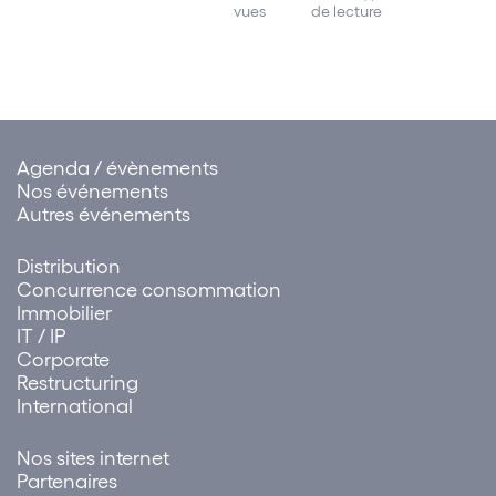
difficult
de lecture
vues
présenté à
sérieuse
l’assemblée
générale ordinaire
annuelle indique
que les salariés
détiennent moins
de 3 % du capital
social, se
Agenda / évènements
prononcer tous les
Nos événements
trois ans sur un…
Autres événements
Distribution
Concurrence consommation
Immobilier
IT / IP
Corporate
Restructuring
International
Nos sites internet
Partenaires