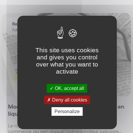
Restructuring
Jurisprudence
This site uses cookies
and gives you control
over what you want to
activate
OK, accept all
Deny all cookies
Modalités procédurales de la conversion en
Personalize
liquidation judiciaire
Le rapport prévu à l’article R.621-20 du Code de
commerce, au sein duquel l’administrateur judiciaire