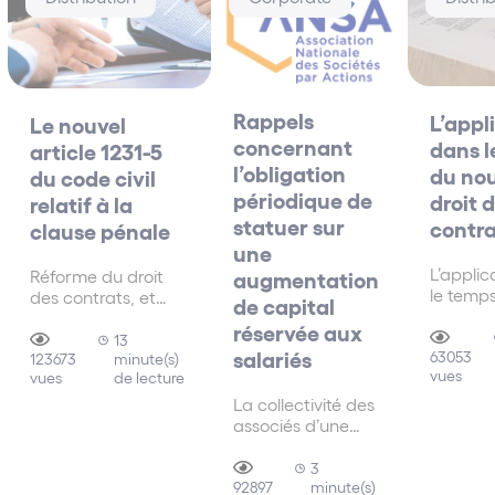
Rappels
L’appl
Le nouvel
concernant
dans l
article 1231-5
l’obligation
du no
du code civil
périodique de
droit 
relatif à la
statuer sur
contra
clause pénale
une
L’applic
Réforme du droit
augmentation
le temp
des contrats, et
de capital
nouveau
article 1231-5 du
réservée aux
contrat
code civil relatif à la
13
salariés
distingu
63053
minute(s)
clause pénale
123673
vues
périodes
de lecture
vues
date à l
La collectivité des
contrat 
associés d’une
conclu.
société par actions
cas part
doit, lorsque le
3
susciten
minute(s)
rapport de gestion
92897