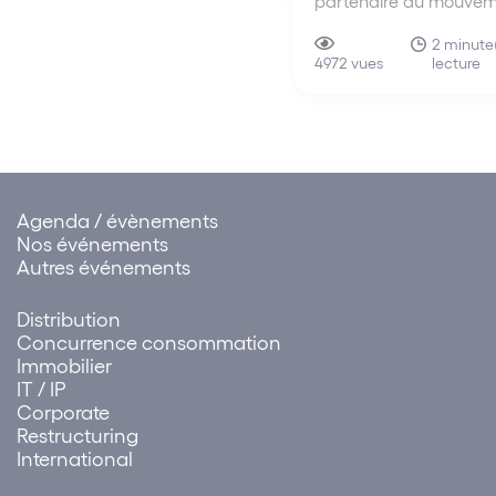
partenaire du mouvem
Les Experts de la Rela
une initiative des ban
2 minute
lecture
d’affaires Arjil & Associ
4972 vues
Linkapital et Societex –
par conséquent, devie
Ambassadeur du
Mouvement !
Agenda / évènements
Nos événements
Autres événements
Distribution
Concurrence consommation
Immobilier
IT / IP
Corporate
Restructuring
International