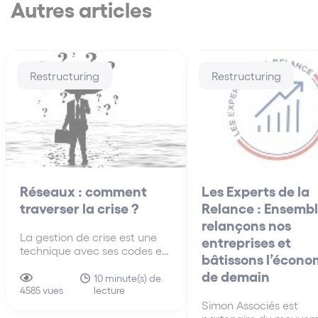
Autres articles
Restructuring
Restructuring
Réseaux : comment
Les Experts de la
traverser la crise ?
Relance : Ensembl
relançons nos
La gestion de crise est une
entreprises et
technique avec ses codes et
bâtissons l’écono
modalités. Cet article
de demain
propose une grille de lecture
10 minute(s) de
lecture
synthétique des questions
4585 vues
essentielles à traiter.
Simon Associés est