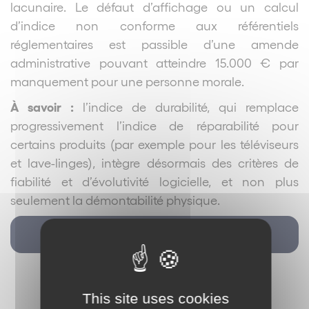
lacunaire. Le défaut d’affichage ou un calcul
d’indice non conforme aux référentiels
réglementaires est passible d’une amende
administrative pouvant atteindre 15.000 € par
manquement pour une personne morale.
À savoir :
l’indice de durabilité, qui remplace
progressivement l’indice de réparabilité pour
certains produits (par exemple pour les téléviseurs
et lave-linges), intègre désormais des critères de
fiabilité et d’évolutivité logicielle, et non plus
seulement la démontabilité physique.
Retour
This site uses cookies