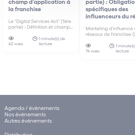
champ d’application à
partie) : Obligati
la franchise
spécifiques des
influenceurs du r
Le "Digital Services Act" (1ère
partie) : Définition et champ
Marketing d'influence 
d'application à la franchise
réseaux de franchise 
Le « Digital Services Act »
1 minute(s) de
partie) : Obligations
lecture
(DSA) est le règlement
42 vues
spécifiques des influe
1 minute(s
européen qui encadre les
lecture
du réseau Lorsqu’un
74 vues
obligations de certains
influenceur promeut en
intermédiaires et plateformes
les produits ou service
numériques. (Règlement (UE)
enseigne de franchise, i
2022/2065 du Parlement
faire apparaître de ma
européen et…
claire, lisible et identifi
caractère…
Agenda / évènements
Nos événements
Autres événements
Distribution