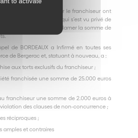
ant to activate
e les fautes commises par le franchiseur ont
 la société franchisée, qui s’est vu privé de
es, ce qui le fonde à réclamer la somme de
ts.
appel de BORDEAUX a Infirmé en toutes ses
ce de Bergerac et, statuant à nouveau, a :
ise aux torts exclusifs du franchiseur ;
ciété franchisée une somme de 25.000 euros
au franchiseur une somme de 2.000 euros à
a violation des clauses de non-concurrence ;
es réciproques ;
s amples et contraires