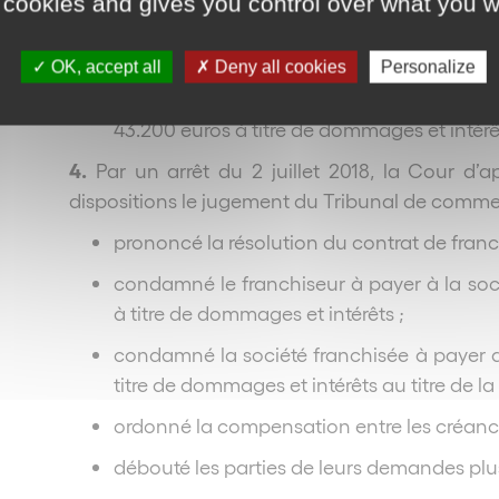
 cookies and gives you control over what you w
en toutes hypothèses, de dire et juger qu
causé un préjudice à M.P., ancien gérant de
OK, accept all
Deny all cookies
Personalize
toute rémunération pendant les deux anné
43.200 euros à titre de dommages et intérê
4.
Par un arrêt du 2 juillet 2018, la Cour d’
dispositions le jugement du Tribunal de commer
prononcé la résolution du contrat de franch
condamné le franchiseur à payer à la so
à titre de dommages et intérêts ;
condamné la société franchisée à payer 
titre de dommages et intérêts au titre de l
ordonné la compensation entre les créanc
débouté les parties de leurs demandes plu