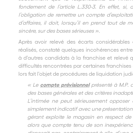
fondement de l’article L.330-3
.
En effet, si,
l’obligation de remettre un compte d’exploitati
d’affaires, il doit, lorsqu’il en prend tout de 
sincère, sur des bases sérieuses ».
Après avoir relevé des écarts considérables e
réalisés, constaté quelques incohérences entre
à d’autres candidats à la franchise et relevé q
difficultés rencontrées par certaines franchis
lors fait l’objet de procédures de liquidation jud
compte prévisionnel
« Le
présenté à M.P. a
des bases générales et des critères inadapté
L’intimée ne peut sérieusement opposer qu
simplement indicatif avec une présentation 
gérant exploite le magasin en respect de 
alors que compte tenu de son inexpérienc
disposait pas, contrairement à elle, d’un