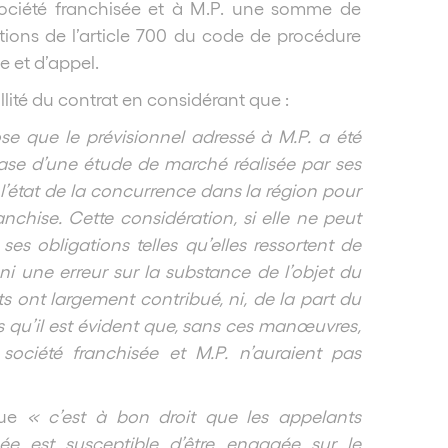
ociété franchisée et à M.P. une somme de
tions de l’article 700 du code de procédure
e et d’appel.
lité du contrat en considérant que :
e que le prévisionnel adressé à M.P. a été
 base d’une étude de marché réalisée par ses
 l’état de la concurrence dans la région pour
nchise. Cette considération, si elle ne peut
ses obligations telles qu’elles ressortent de
 ni une erreur sur la substance de l’objet du
ts ont largement contribué, ni, de la part du
s qu’il est évident que, sans ces manœuvres,
société franchisée et M.P. n’auraient pas
que
« c’est à bon droit que les appelants
mée est susceptible d’être engagée sur le