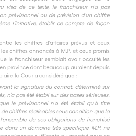
 au visa de ce texte, le franchiseur n’a pas
on prévisionnel ou de prévision d’un chiffre
même l’initiative, établir ce compte de façon
ntre les chiffres d’affaires prévus et ceux
 les chiffres annoncés à M.P. et ceux promis
ue le franchiseur semblait avoir occulté les
es en province dont beaucoup auraient depuis
iciaire, la Cour a considéré que :
vant la signature du contrat, déterminé sur
s, n’a pas été établi sur des bases sérieuses.
e le prévisionnel n’a été établi qu’à titre
de chiffres réalisables sous condition que la
l’ensemble de ses obligations de franchisé
e dans un domaine très spécifique, M.P. ne
e connaissance suffisante du marché pour en