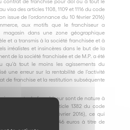
du contrat de franchise pour dol ou à tout le
au visa des articles 1108, 1109 et 1116 du code
tion issue de l’ordonnance du 10 février 2016)
mmerce, aux motifs que le franchiseur a
r un magasin dans une zone géographique
le et a transmis à la société franchisée et à
 irréalistes et insincères dans le but de la
ent de la société franchisée et de M.P. a été
 ou qu’à tout le moins les agissements du
 une erreur sur la rentabilité de l’activité
trat de franchise et la restitution subséquente
es agissements du franchiseur sont de nature à
lle en application de l’article 1382 du code
de l’ordonnance du 10 février 2016), ce qui
e la somme de 229.915,46 euros à titre de