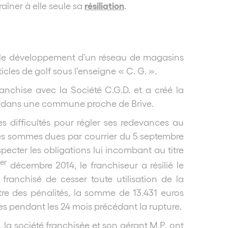
résiliation
raîner à elle seule sa
.
té le développement d’un réseau de magasins
cles de golf sous l’enseigne « C. G. ».
franchise avec la Société C.G.D. et a créé la
ué dans une commune proche de Brive.
es difficultés pour régler ses redevances au
 les sommes dues par courrier du 5 septembre
especter les obligations lui incombant au titre
er
décembre 2014, le franchiseur a résilié le
franchisé de cesser toute utilisation de la
itre des pénalités, la somme de 13.431 euros
s pendant les 24 mois précédant la rupture.
, la société franchisée et son gérant M.P. ont