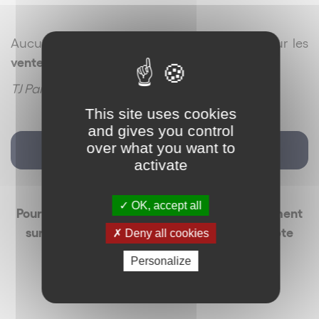
Aucun droit de rétractation n’est imposé pour les
ventes réalisées en magasin
.
TJ Paris, 9 juill. 2020, n° 19/10903
This site uses cookies
and gives you control
over what you want to
Voir la vidéo
activate
OK, accept all
Pour recevoir La Minute des Réseaux directement
sur votre téléphone portable via notre compte
Deny all cookies
WhatsApp,
Personalize
vous pouvez scanner notre QR code :