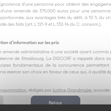
de l’ignorance d’une personne pour obtenir des engageme
t d’une amende de 375.000 euros pour une personne 
ortionnée, aux avantages tirés du délit, à 10 % du chi
ate des faits (art. L.121-9 et L.132-14 du C. consom.).
tion d’information sur les prix
une amende administrative à une société ayant commis 
uropéenne de Strasbourg. La DGCCRF a rappelé dans s
s principes fondamentaux de la concurrence permetta
nsi exercer son choix en faveur de ceux qui, à qualité é
Consommation
, rédigée par
Justine Grandmaire
, avocate
Retour