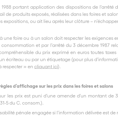
let 1988 portant application des dispositions de l’arrêté
il de produits exposés, réalisées dans les foires et salo
es expositions, ou ait lieu après leur clôture – n’échappen
 une foire ou à un salon doit respecter les exigences e
 la consommation et par l’arrêté du 3 décembre 1987 rel
et compréhensible du prix exprimé en euros toutes taxes
un écriteau ou par un étiquetage (pour plus d’informati
 à respecter » en
cliquant ici
).
es d’affichage sur les prix dans les foires et salons
ur les prix est puni d’une amende d’un montant de 3
131-5 du C. consom.).
sabilité pénale engagée si l’information délivrée est de n