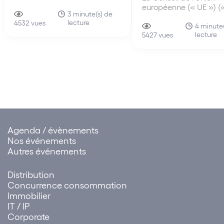
nationale (« APN »), l'organe
européenne (« UE ») («
législatif suprême de la
3 minute(s) de
Conseil ») a approuvé, 
lecture
Chine, a adopté le 10 juin
4532 vues
avril 2021, un mandat
4 minute
2021, la loi sur le port de libre-
lecture
négociation avec le
5427 vues
échange de Hainan (中华人
Parlement européen su
民共和国海南自由贸易港法)
proposition de Certific
Numérique (« Certifica
(la « Loi »), qui rentre en
Ce Certificat facilitera
vigueur…
Agenda / évènements
Nos événements
Autres événements
Distribution
Concurrence consommation
Immobilier
IT / IP
Corporate