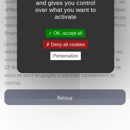
institutions financières soumises à déclaration, les
and gives you control
différents types de comptes et les contribuables
over what you want to
activate
concernés, ainsi que les procédures de diligence
raisonnables à suivre par les institutions
financières.
OK, accept all
La norme a été officiellement présentée pour
Deny all cookies
adoption par les Ministres des finances du G20 au
Personalize
cours de leur réunion qui s’est déroulée le 22 et le
23 février en Australie, à Sydney. Plus de quarante
pays se sont engagés à adopter rapidement la
norme.
Retour