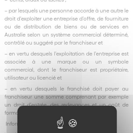
– par lesquels une personne accorde à une autre le
droit d’exploiter une entreprise d’offre, de fourniture
ou de distribution de biens ou de services en
Australie selon un système commercial déterminé,
contrôlé ou suggéré par le franchiseur et
– en vertu desquels l’exploitation de l’entreprise est
associée à une marque ou un symbole
commercial, dont le franchiseur est propriétaire,
utilisateur ou licencié et
– en vertu desquels le franchisé doit payer au
franchiseur une somme comprenant par exemple
un droit d’entrée, des redevances et un coût de
formation.
Information précontractuelle