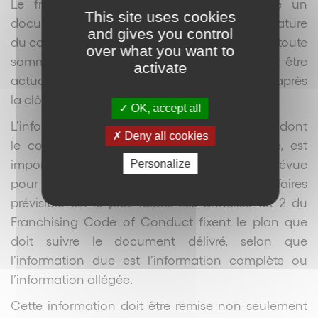
Le franchiseur doit remettre au franchisé un
This site uses cookies
document d’information 14 jours avant la signature
and gives you control
du contrat ou le paiement par le franchisé de toute
over what you want to
somme non recouvrable. Ce document doit être
activate
actualisé annuellement, au plus tard 4 mois après
la clôture de l’exercice du franchiseur.
OK, accept all
L’information imposée par le Code australien, dont
Deny all cookies
le contenu est fixé par l’article 6 du Code, est
importante. Une information allégée est prévue
Personalize
pour les franchisés dont le chiffre d’affaires
prévisible est le plus faible. Les annexes 1et 2 du
Franchising Code of Conduct fixent le plan que
doit suivre le document délivré, selon que
l’information due est l’information complète ou
l’information allégée.
Cette information doit être remise non seulement