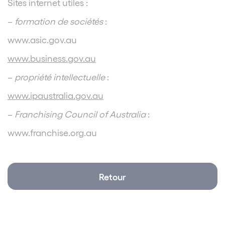
Sites internet utiles :
–
formation de sociétés
:
www.asic.gov.au
www.business.gov.au
–
propriété intellectuelle
:
www.ipaustralia.gov.au
–
Franchising Council of Australia
:
www.franchise.org.au
Retour