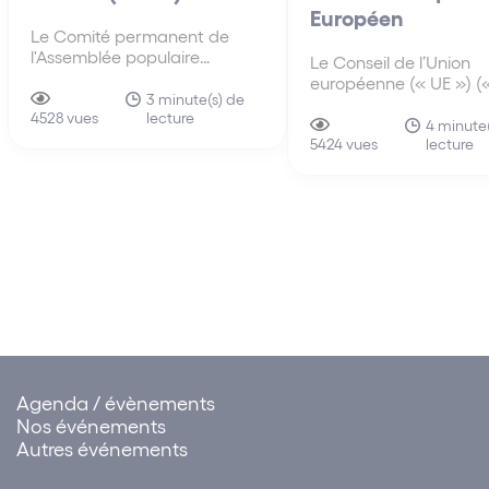
Européen
Le Comité permanent de
l'Assemblée populaire
Le Conseil de l’Union
nationale (« APN »), l'organe
européenne (« UE ») («
législatif suprême de la
3 minute(s) de
Conseil ») a approuvé, 
lecture
Chine, a adopté le 10 juin
4528 vues
avril 2021, un mandat
4 minute
2021, la loi sur le port de libre-
lecture
négociation avec le
5424 vues
échange de Hainan (中华人
Parlement européen su
民共和国海南自由贸易港法)
proposition de Certific
Numérique (« Certifica
(la « Loi »), qui rentre en
Ce Certificat facilitera
vigueur…
Agenda / évènements
Nos événements
Autres événements