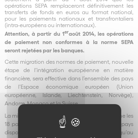
opérations SEPA remplaceront définitivement les
transferts de fonds en euros au format national,
pour les paiements nationaux et transfrontaliers
(intra-européens ou internationaux).
er
Attention, à partir du 1
août 2014, les opérations
de paiement non conformes à la norme SEPA
seront rejetées par les banques.
Cette migration des normes de paiement, nouvelle
étape de l’intégration européenne en matière
financière, sera effective dans l’ensemble des pays
de l’Espace économique européen (Union
européenne, Islande, Liechtenstein, Norvège),
Andorre, Monaco et la Suisse.
er
La migration prévue au 1
février 2014 concerne les
18 pays dont la monnaie est l’euro, les autres pays
disposent d’un délai supplémentaire jusqu’au