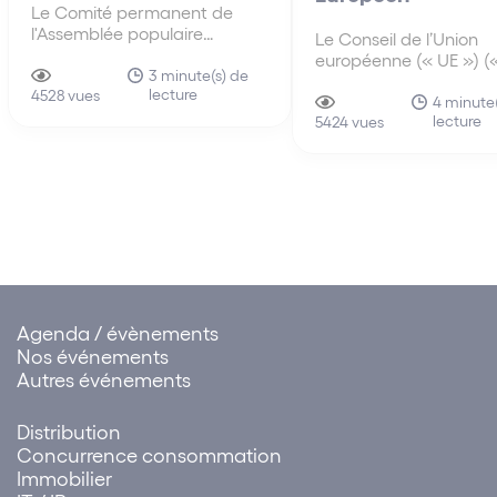
Le Comité permanent de
l'Assemblée populaire
Le Conseil de l’Union
nationale (« APN »), l'organe
européenne (« UE ») («
législatif suprême de la
3 minute(s) de
Conseil ») a approuvé, 
lecture
Chine, a adopté le 10 juin
4528 vues
avril 2021, un mandat
4 minute
2021, la loi sur le port de libre-
lecture
négociation avec le
5424 vues
échange de Hainan (中华人
Parlement européen su
民共和国海南自由贸易港法)
proposition de Certific
Numérique (« Certifica
(la « Loi »), qui rentre en
Ce Certificat facilitera
vigueur…
Agenda / évènements
Nos événements
Autres événements
Distribution
Concurrence consommation
Immobilier