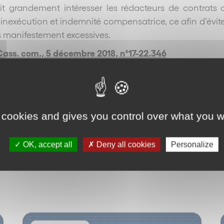
it grandement intéresser les rédacteurs de contrats q
inexécution et indemnité compensatrice, ce afin d’évite
 manifestement excessives.
Cass. com., 5 décembre 2018, n°17-22.346
Retour
 cookies and gives you control over what you w
OK, accept all
Deny all cookies
Personalize