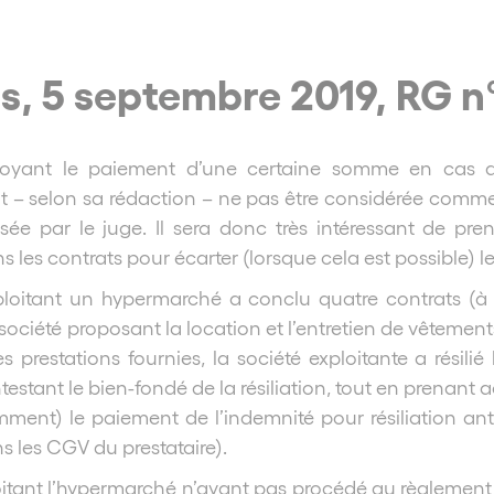
s, 5 septembre 2019, RG n
voyant le paiement d’une certaine somme en cas de
t – selon sa rédaction – ne pas être considérée comme
sée par le juge. Il sera donc très intéressant de pre
s les contrats pour écarter (lorsque cela est possible) 
ploitant un hypermarché a conclu quatre contrats (à 
société proposant la location et l’entretien de vêtement
s prestations fournies, la société exploitante a résilié
stant le bien-fondé de la résiliation, tout en prenant ac
ment) le paiement de l’indemnité pour résiliation ant
s les CGV du prestataire).
oitant l’hypermarché n’ayant pas procédé au règlement