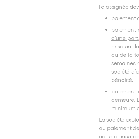
l’a assignée de
paiement d
paiement de
d’une part
mise en de
ou de la t
semaines o
société d’e
pénalité.
paiement 
demeure. L
minimum d
La société expl
au paiement de
cette clause de