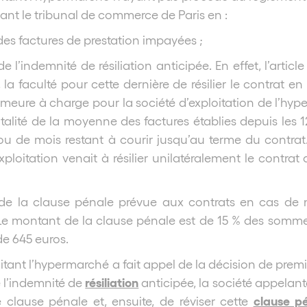
vant le tribunal de commerce de Paris en :
es factures de prestation impayées ;
 l’indemnité de résiliation anticipée. En effet, l’articl
, la faculté pour cette dernière de résilier le contrat 
meure à charge pour la société d’exploitation de l’hyp
otalité de la moyenne des factures établies depuis les 
u de mois restant à courir jusqu’au terme du contrat. C
xploitation venait à résilier unilatéralement le contra
de la clause pénale prévue aux contrats en cas de 
e montant de la clause pénale est de 15 % des sommes
e 645 euros.
oitant l’hypermarché a fait appel de la décision de pre
résiliation
 l’indemnité de
anticipée, la société appelan
clause p
 clause pénale et, ensuite, de réviser cette