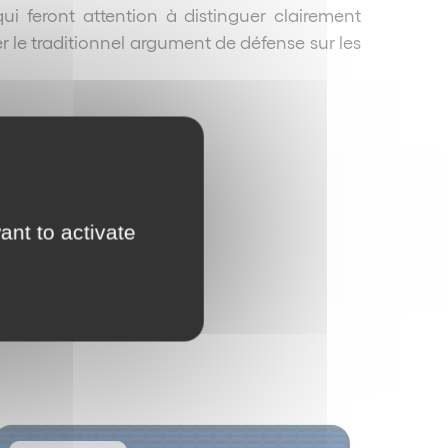
ui feront attention à distinguer clairement
r le traditionnel argument de défense sur les
ant to activate