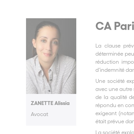
CA Pari
La clause pré
déterminée peu
réduction impo
d’indemnité dan
Une société ex
avec une autre 
de la qualité de
ZANETTE Alissia
répondu en conte
exigeant (notam
Avocat
était prévue dan
La société expl