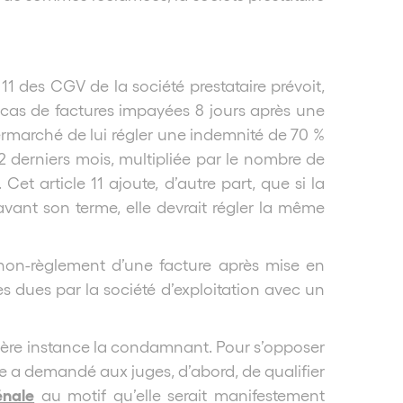
e 11 des CGV de la société prestataire prévoit,
en cas de factures impayées 8 jours après une
ermarché de lui régler une indemnité de 70 %
12 derniers mois, multipliée par le nombre de
et article 11 ajoute, d’autre part, que si la
t avant son terme, elle devrait régler la même
non-règlement d’une facture après mise en
 dues par la société d’exploitation avec un
mière instance la condamnant. Pour s’opposer
te a demandé aux juges, d’abord, de qualifier
énale
au motif qu’elle serait manifestement