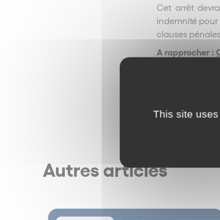
Cet arrêt devra
indemnité pour 
clauses pénales
A rapprocher :
This site uses
Autres articles