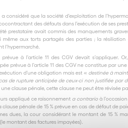
 a considéré que la société d’exploitation de l’hyperma
 cocontractant des défauts dans l’exécution de ses pres
été prestataire avait commis des manquements graves l
 ni même aux torts partagés des parties ; la résiliatio
ant l’hypermarché.
e prévue à l’article 11 des CGV devait s’appliquer. O
cipée prévue à l’article 11 des CGV ne constitue par un
nexécution d’une obligation mais est «
destinée à mainte
as de rupture anticipée de ceux-ci non justifiée par
une clause pénale, cette clause ne peut être révisée par
leurs appliqué ce raisonnement
a contrario
à l’occasion
a clause pénale de 15 % prévue en cas de défaut de paie
es dues, la cour considérant le montant de 15 % man
 (le montant des factures impayées).