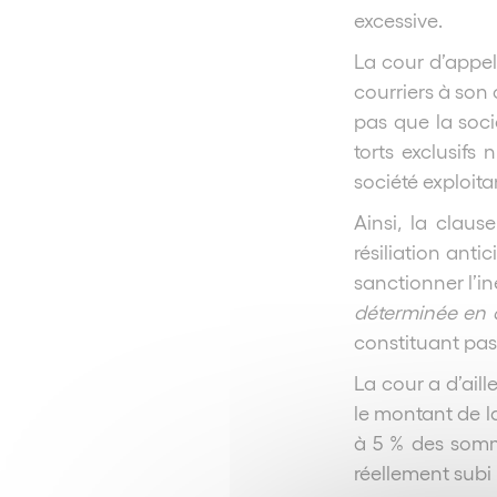
excessive.
La cour d’appel
courriers à son
pas que la soci
torts exclusifs
société exploit
Ainsi, la claus
résiliation anti
sanctionner l’i
déterminée en c
constituant pas 
La cour a d’ail
le montant de l
à 5 % des somm
réellement subi