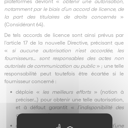
plateformes devront «
obtenir une autorisation,
notamment par le biais d’un accord de licence, de
la part des titulaires de droits concernés
»
(Considérant 64).
De tels accords de licence sont ainsi prévus par
l’article 17 de la nouvelle Directive, précisant que
«
si aucune autorisation n’est accordée, les
fournisseurs… sont responsables des actes non
autorisés de communication au public
» ; une telle
responsabilité peut toutefois être écartée si le
fournisseur concerné :
déploie «
les meilleurs efforts
» (notion à
préciser…) pour obtenir une telle autorisation,
et à défaut garantit «
l’indisponibilité des
œuvres spécifiques
»,
agit «
promptement, dès réception d’une