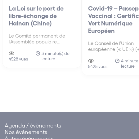
La Loi sur le port de
Covid-19 – Passep
libre-échange de
Vaccinal : Certifi
Hainan (Chine)
Vert Numérique
Européen
Le Comité permanent de
l'Assemblée populaire
Le Conseil de l’Union
nationale (« APN »), l'organe
européenne (« UE ») («
législatif suprême de la
3 minute(s) de
Conseil ») a approuvé, 
lecture
Chine, a adopté le 10 juin
4528 vues
avril 2021, un mandat
4 minute
2021, la loi sur le port de libre-
lecture
négociation avec le
5425 vues
échange de Hainan (中华人
Parlement européen su
民共和国海南自由贸易港法)
proposition de Certific
Numérique (« Certifica
(la « Loi »), qui rentre en
Ce Certificat facilitera
vigueur…
Agenda / évènements
Nos événements
Autres événements