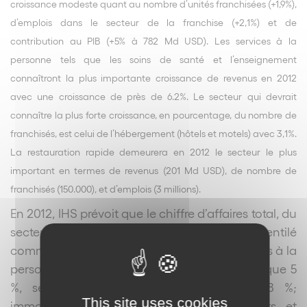
croissance modeste quant au nombre d’unités franchisées (+1,9%),
d’emplois dans le secteur de la franchise (+2,1%) et de
contribution au PIB (+5% à 782 Md USD). Les services à la
personne tels que les soins de santé et l’enseignement
connaîtront la plus importante croissance de revenus en 2012
avec une croissance de près de 6.2%. Le secteur qui devrait
connaître la plus forte croissance, en pourcentage, du nombre de
franchisés, est celui de l’hébergement (hôtels et motels) avec 3,1%.
La restauration rapide demeurera en 2012 le secteur le plus
important en termes de revenus (201 Md USD), de nombre de
franchisés (150.000), et d’emplois (3 millions).
En 2012, IHS prévoit que le chiffre d’affaires total, du
secteur de la franchise aux USA, sera ventilé
comme suit : restauration rapide 21 % ; services à la
personne 14 %, hôtels 3 %, restauration classique 5
%, services commerciaux et résidentiels 8 %;
This site uses cookies
immobilier 12 %, vente au détail (produits et