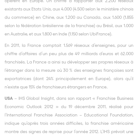
opèrent en Europe. Un chiffre à rapporter aux 2.200 réseaux
existants aux Etats Unis, aux 4.000 (4.500 selon le ministère chinois
du commerce) en Chine, aux 1.200 au Canada, aux 1.600 (1.855
selon la fédération brésilienne de la franchise) au Brésil, aux 1.000
en Australie, et aux 1.800 en Inde (1.150 selon UbiFrance).
En 2011, la France comptait 1.569 réseaux d’enseignes, pour un
chiffre d’affaires d’un peu plus de 49 milliards d’euros et 62.000
franchisés. La France a ainsi su développer ses propres réseaux à
l’étranger dans la mesure où 30 % des enseignes françaises sont
exportatrices (dont 24% principalement en Europe), alors qu’il
n’existe que 15% de franchiseurs étrangers en France.
USA
– IHS Global Insight, dans son rapport « Franchise Business
Economic Outlook 2012 » du 19 décembre 2011, réalisé pour
l’International Franchise Association – Educational Foundation,
indique qu’après trois années difficiles, la franchise américaine
montre des signes de reprise pour l’année 2012. L’IHS prévoit une