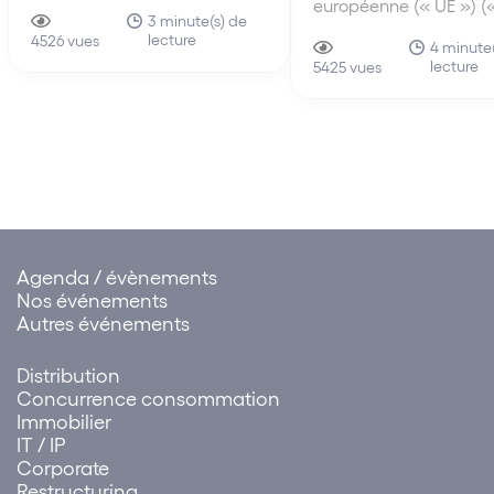
européenne (« UE ») («
législatif suprême de la
3 minute(s) de
Conseil ») a approuvé, 
lecture
Chine, a adopté le 10 juin
4526 vues
avril 2021, un mandat
4 minute
2021, la loi sur le port de libre-
lecture
négociation avec le
5425 vues
échange de Hainan (中华人
Parlement européen su
民共和国海南自由贸易港法)
proposition de Certific
Numérique (« Certifica
(la « Loi »), qui rentre en
Ce Certificat facilitera
vigueur…
Agenda / évènements
Nos événements
Autres événements
Distribution
Concurrence consommation
Immobilier
IT / IP
Corporate
Restructuring