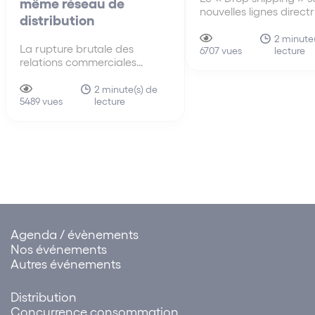
même réseau de
nouvelles lignes direct
distribution
30 juin A la différenc
anciennes lignes direct
2 minute(
La rupture brutale des
lecture
de 2010, les nouvelles 
6707 vues
relations commerciales
directrices du 30 juin 
imputable à l’ensemble des
s’intéressent pour la p
membres d’un même réseau
2 minute(s) de
fois au mécanisme du 
lecture
de distribution La faute tirée
5489 vues
shipping…
de la rupture brutale des
relations commerciales
établies peut être attribuée à
un ensemble de sociétés.
Cette solution influe sur…
Agenda / évènements
Nos événements
Autres événements
Distribution
Concurrence consommation