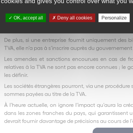
 cookies and gives you control over what you w
devront appliquer la TVA. Ce seuil n’a pas encore
finalise les conditions dans lesquelles les entrepri
OK, accept all
Deny all cookies
Personalize
cause, le gouvernement indique que de nombreu
s’enregistrer pour appliquer la TVA.
De plus, si une entreprise fournit uniquement des b
TVA, elle n’a pas à s’inscrire auprès du gouvernement
Les amendes et sanctions encourues en cas de fra
relatives à la TVA ne sont pas encore connues ; le g
les définir.
Les sociétés étrangères pourront, via une procédur
sommes payées au titre de la TVA.
À l’heure actuelle, on ignore l’impact qu’aura la créa
dans les zones franches du pays, qui garantissent
devrait fournir davantage de précisions au cours de l