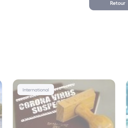
Retour
International