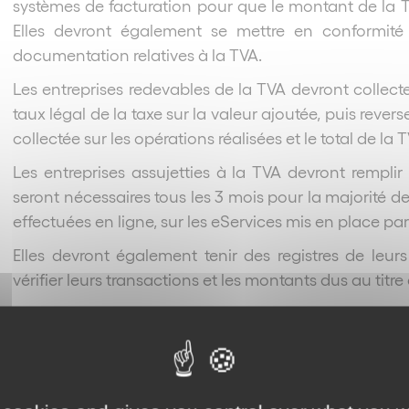
systèmes de facturation pour que le montant de la TV
Elles devront également se mettre en conformité
documentation relatives à la TVA.
Les entreprises redevables de la TVA devront collect
taux légal de la taxe sur la valeur ajoutée, puis reverse
collectée sur les opérations réalisées et le total de la
Les entreprises assujetties à la TVA devront rempli
seront nécessaires tous les 3 mois pour la majorité de
effectuées en ligne, sur les eServices mis en place pa
Elles devront également tenir des registres de leurs
vérifier leurs transactions et les montants dus au titre
Les entreprises redevables de la TVA pourront s’enregi
er
EAU, à compter du 1
octobre 2017, soit trois mois ava
Toutes les entreprises n’auront pas à s’inscrire pou
déclaré que seules les entreprises qui dépassent un