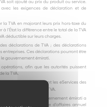
A soit ajouté au prix du produit ou service.
 avec les exigences de déclaration et de
er la TVA en majorant leurs prix hors-taxe du
r à l’État la différence entre le total de la TVA
 TVA déductible sur leurs charges.
r des déclarations de TVA ; des déclarations
s entreprises. Ces déclarations pourront être
r le gouvernement émirati.
 opérations, afin que les autorités puissent
 de la TVA.
strer en ligne, en utilisant les eServices des
nt la mise en place de la TVA.
r appliquer la TVA. Le gouvernement émirati a
 certain seuil de chiffre d’affaires annuel