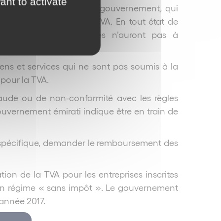
ant to activate
 été rendu public par le gouvernement, qui
ses seront soumises à la TVA. En tout état de
ses petites entreprises n’auront pas à
iens et services qui ne sont pas soumis à la
 pour la TVA.
ude ou de non-conformité avec les règles
ouvernement émirati indique être en train de
e spécifique, demander le remboursement des
tion de la TVA pour les entreprises inscrites
 un régime « sans impôt ». Le gouvernement
’année 2017.