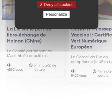
Deny all cookies
Personalize
La Loi sur le port de
Covid-19 – Passep
libre-échange de
Vaccinal : Certifi
Hainan (Chine)
Vert Numérique
Européen
Le Comité permanent de
l'Assemblée populaire
Le Conseil de l’Union
nationale (« APN »), l'organe
européenne (« UE ») («
législatif suprême de la
3 minute(s) de
Conseil ») a approuvé, 
lecture
Chine, a adopté le 10 juin
4532 vues
avril 2021, un mandat
4 minute
2021, la loi sur le port de libre-
lecture
négociation avec le
5427 vues
échange de Hainan (中华人
Parlement européen su
民共和国海南自由贸易港法)
proposition de Certific
Numérique (« Certifica
(la « Loi »), qui rentre en
Ce Certificat facilitera
vigueur…