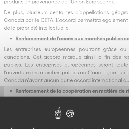
produits en provenance de l’Union Européenne.
De plus, plusieurs centaines d’appellations géog
Canada par le CETA. L’accord permettra également d
de la propriété intellectuelle.
Renforcement de l’accès aux marchés publics c
Les entreprises européennes pourront grâce au
canadiens. Cet accord marque ainsi la fin des re
publics. Les entreprises européennes seront toute
l’ouverture des marchés publics au Canada, ce qui of
Canada n’ayant aucun autre accord international qui of
Renforcement de la coopération en matière de 
Le CETA prévoit la mise en place d’un forum en 
fonctionnera comme un système volontaire d’éch
règlementaires de l’Union Européenne et du Canad
conformité dans l’Union pourra tester des produits d