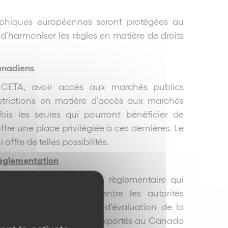
raphiques européennes seront protégées au
’harmoniser les règles en matière de droits
anadiens
 CETA, avoir accès aux marchés publics
strictions en matière d’accès aux marchés
fois les seules qui pourront bénéficier de
fre une place privilégiée à ces dernières. Le
fre de telles possibilités.
règlementation
matière de coopération règlementaire qui
ange d’informations entre les autorités
a. Ainsi un organisme d’évaluation de la
e l’Union destinés à être exportés au Canada