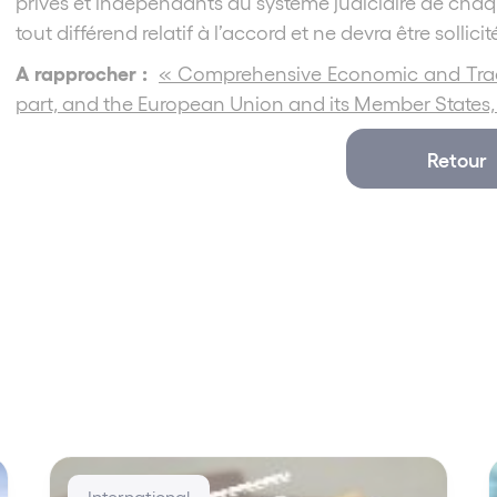
privés et indépendants du système judiciaire de chaque 
tout différend relatif à l’accord et ne devra être sollici
A rapprocher :
« Comprehensive Economic and Tra
part, and the European Union and its Member States, 
Retour
International