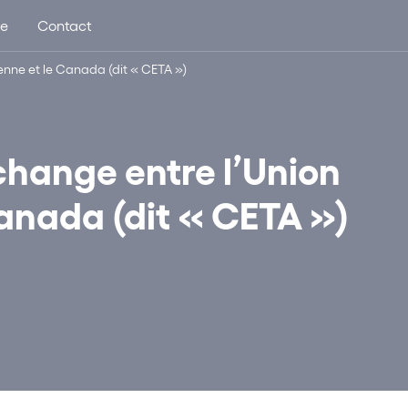
ue
Contact
enne et le Canada (dit « CETA »)
change entre l’Union
anada (dit « CETA »)