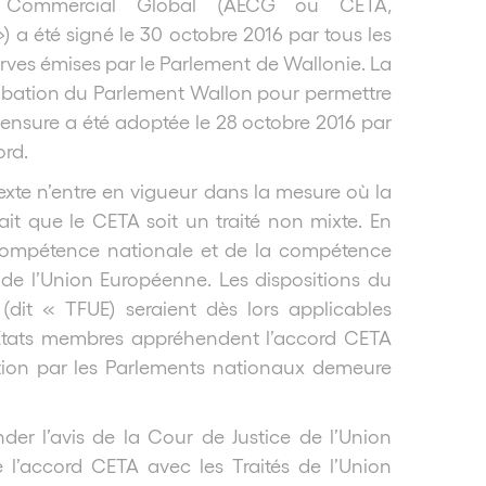
t Commercial Global (AECG ou CETA,
»
) a été signé le 30 octobre 2016 par tous les
rves émises par le Parlement de Wallonie. La
pprobation du Parlement Wallon pour permettre
 censure a été adoptée le 28 octobre 2016 par
ord.
exte n’entre en vigueur dans la mesure où la
t que le CETA soit un traité non mixte. En
la compétence nationale et de la compétence
e l’Union Européenne. Les dispositions du
dit « TFUE) seraient dès lors applicables
es Etats membres appréhendent l’accord CETA
tion par les Parlements nationaux demeure
nder l’avis de la Cour de Justice de l’Union
 l’accord CETA avec les Traités de l’Union