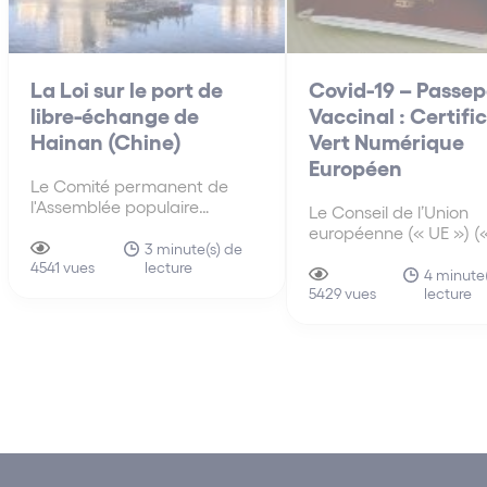
La Loi sur le port de
Covid-19 – Passep
libre-échange de
Vaccinal : Certifi
Hainan (Chine)
Vert Numérique
Européen
Le Comité permanent de
l'Assemblée populaire
Le Conseil de l’Union
nationale (« APN »), l'organe
européenne (« UE ») («
législatif suprême de la
3 minute(s) de
Conseil ») a approuvé, 
lecture
Chine, a adopté le 10 juin
4541 vues
avril 2021, un mandat
4 minute
2021, la loi sur le port de libre-
lecture
négociation avec le
5429 vues
échange de Hainan (中华人
Parlement européen su
民共和国海南自由贸易港法)
proposition de Certific
Numérique (« Certifica
(la « Loi »), qui rentre en
Ce Certificat facilitera
vigueur…