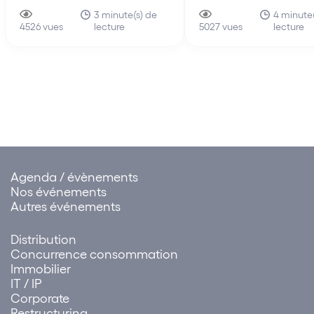
nationale (« APN »), l'organe
Conseil de l’Union
législatif suprême de la
Européenne ont abouti
3 minute(s) de
4 minute
lecture
lecture
Chine, a adopté le 10 juin
4526 vues
mai 2021 à un accord
5027 vues
2021, la loi sur le port de libre-
provisoire sur le certifi
échange de Hainan (中华人
numérique Covid de l’
permettra de faciliter 
民共和国海南自由贸易港法)
liberté de circulation 
(la « Loi »), qui rentre en
la pandémie…
vigueur…
Agenda / évènements
Nos événements
Autres événements
Distribution
Concurrence consommation
Immobilier
IT / IP
Corporate
Restructuring