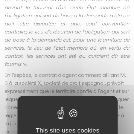
devant le tribunal d’un autre Etat membre où
l’obligation qui sert de base à la demande a été ou
doit être exécutée et que, sauf convention
contraire, le lieu d’exécution de l’obligation qui sert
de base à la demande est, pour une fourniture de
services, le lieu de l’Etat membre où, en vertu du
contrat, les services ont été ou auraient dû être
fournis ».
En l’espèce, le contrat d’agent commercial liant M.
B à la société X, société de droit espagnol, prévoit
expressément que le territoire confié à l’agent et sur
lequel ce contrat avait donc vocation à s’appliquer
correspond à la « France continentale » ; ainsi le
règlement communautaire donne compétence à
la juridiction française, dans les formes de la
This site uses cookies
procédure française.