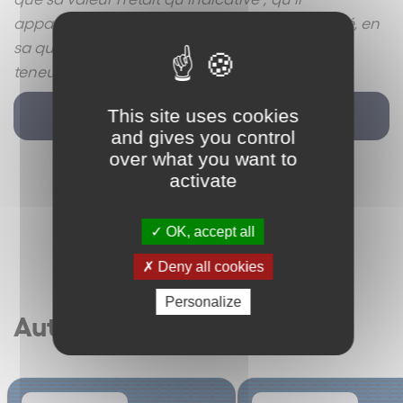
appartenait, dans ces conditions, au franchisé, en
sa qualité de personne avertie, d’en vérifier la
teneur ; (…) ».
This site uses cookies
Retour
and gives you control
over what you want to
activate
OK, accept all
Deny all cookies
Personalize
Autres articles