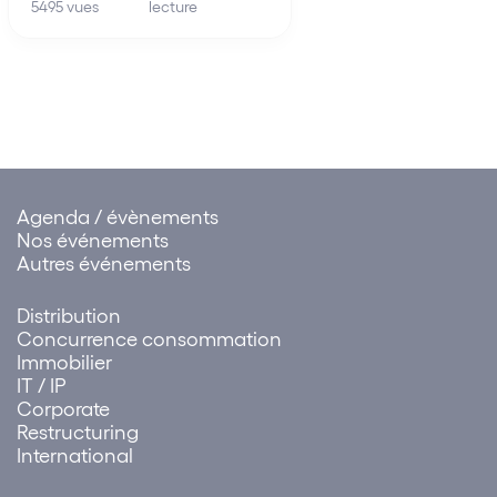
lecture
de distribution La faute tirée
5495 vues
shipping…
de la rupture brutale des
relations commerciales
établies peut être attribuée à
un ensemble de sociétés.
Cette solution influe sur…
Agenda / évènements
Nos événements
Autres événements
Distribution
Concurrence consommation
Immobilier
IT / IP
Corporate
Restructuring
International