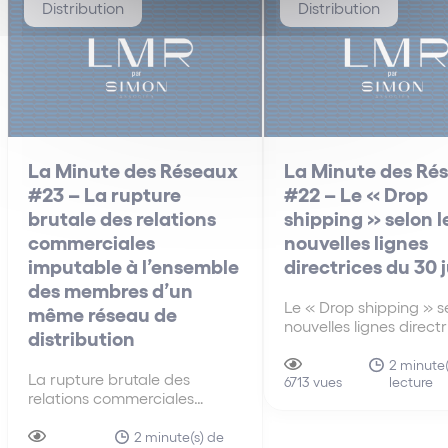
Distribution
Distribution
La Minute des Réseaux
La Minute des Ré
#23 – La rupture
#22 – Le « Drop
brutale des relations
shipping » selon l
commerciales
nouvelles lignes
imputable à l’ensemble
directrices du 30 
des membres d’un
Le « Drop shipping » se
même réseau de
nouvelles lignes direct
distribution
30 juin A la différenc
anciennes lignes direct
2 minute(
La rupture brutale des
lecture
de 2010, les nouvelles 
6713 vues
relations commerciales
directrices du 30 juin 
imputable à l’ensemble des
s’intéressent pour la p
membres d’un même réseau
2 minute(s) de
fois au mécanisme du 