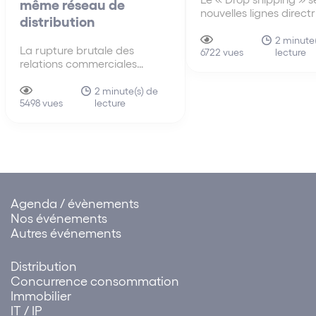
même réseau de
nouvelles lignes direct
distribution
30 juin A la différenc
anciennes lignes direct
2 minute(
La rupture brutale des
lecture
de 2010, les nouvelles 
6722 vues
relations commerciales
directrices du 30 juin 
imputable à l’ensemble des
s’intéressent pour la p
membres d’un même réseau
2 minute(s) de
fois au mécanisme du 
lecture
de distribution La faute tirée
5498 vues
shipping…
de la rupture brutale des
relations commerciales
établies peut être attribuée à
un ensemble de sociétés.
Cette solution influe sur…
Agenda / évènements
Nos événements
Autres événements
Distribution
Concurrence consommation
Immobilier
IT / IP