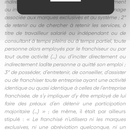
indirecte ou autrement, ou d’effectuer, directement
ou indirectement, tout autre acte nuisible à l’image
associée aux marques exclusives et au système ; 2°
de retenir ou de chercher à retenir les services, à
titre de travailleur salarié ou indépendant ou de
consultant à temps pleins ou à temps partiel, toute
personne alors employés par le franchiseur ou par
tout autre activité (…) ou d’inciter directement ou
indirectement ladite personne a quitté son emploi ;
3° de posséder, d’entretenir, de conseiller, d’assister
ou de franchiser toute entreprise ayant une activité
identique ou quasi identique à celles de l’entreprise
franchisée, de s’y impliquer d’y être employé de lui
faire des préaux d’en détenir une participation
majoritaire (…) »
; de même, il était par ailleurs
stipulé :
« Le franchisé n’utilisera ni les marques
exclusives, ni une abréviation quelconque, ni un