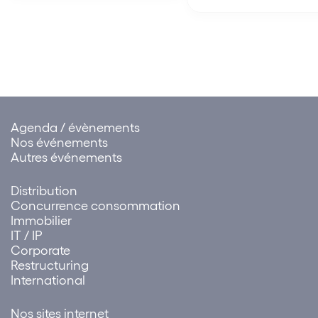
échange de Hainan (中华人
Parlement européen su
民共和国海南自由贸易港法)
proposition de Certific
Numérique (« Certifica
(la « Loi »), qui rentre en
Ce Certificat facilitera
vigueur…
Agenda / évènements
Nos événements
Autres événements
Distribution
Concurrence consommation
Immobilier
IT / IP
Corporate
Restructuring
International
Nos sites internet