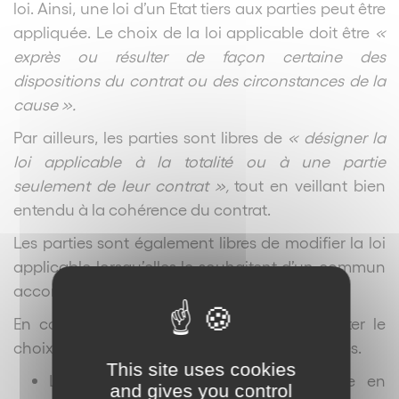
loi. Ainsi, une loi d’un Etat tiers aux parties peut être
appliquée. Le choix de la loi applicable doit être
«
exprès ou résulter de façon certaine des
dispositions du contrat ou des circonstances de la
cause ».
Par ailleurs, les parties sont libres de
« désigner la
loi applicable à la totalité ou à une partie
seulement de leur contrat »,
tout en veillant bien
entendu à la cohérence du contrat.
Les parties sont également libres de modifier la loi
applicable lorsqu’elles le souhaitent d’un commun
accord.
En cas de conflit le juge ne pourra contester le
choix de la loi applicable retenue par les parties.
This site uses cookies
La détermination de la loi applicable en
and gives you control