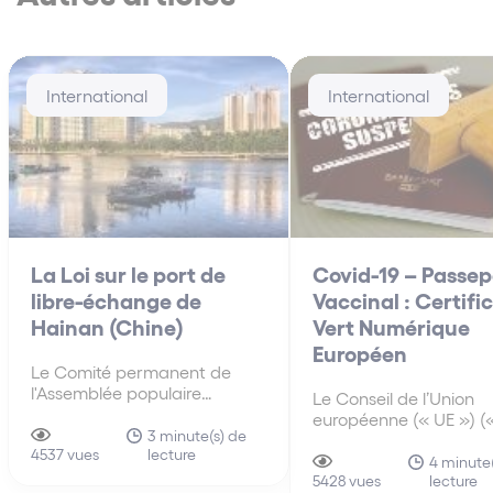
International
International
La Loi sur le port de
Covid-19 – Passep
libre-échange de
Vaccinal : Certifi
Hainan (Chine)
Vert Numérique
Européen
Le Comité permanent de
l'Assemblée populaire
Le Conseil de l’Union
nationale (« APN »), l'organe
européenne (« UE ») («
législatif suprême de la
3 minute(s) de
Conseil ») a approuvé, 
lecture
Chine, a adopté le 10 juin
4537 vues
avril 2021, un mandat
4 minute
2021, la loi sur le port de libre-
lecture
négociation avec le
5428 vues