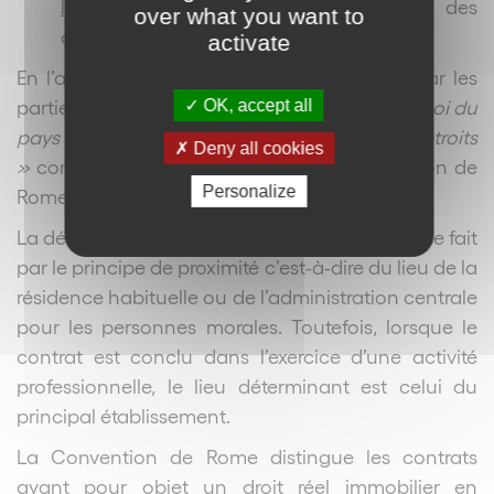
l’absence
d’un choix de la part des
over what you want to
contractants
activate
En l’absence de choix de la loi applicable par les
parties, le contrat est régi en principe par
« la loi du
OK, accept all
pays avec lequel il présente les liens les plus étroits
Deny all cookies
»
conformément à l’article 4 de la Convention de
Personalize
Rome.
La détermination des
« liens les plus étroits »
se fait
par le principe de proximité c’est-à-dire du lieu de la
résidence habituelle ou de l’administration centrale
pour les personnes morales. Toutefois, lorsque le
contrat est conclu dans l’exercice d’une activité
professionnelle, le lieu déterminant est celui du
principal établissement.
La Convention de Rome distingue les contrats
ayant pour objet un droit réel immobilier en