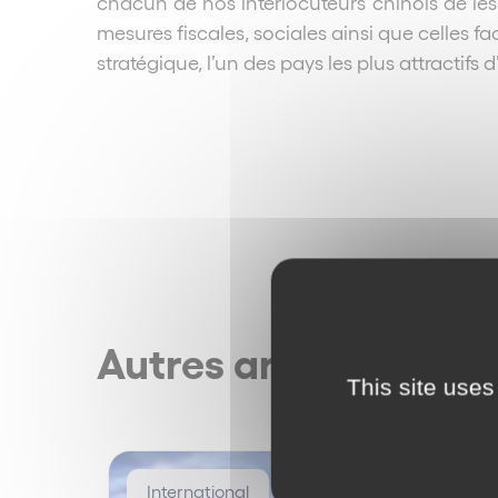
chacun de nos interlocuteurs chinois de les
mesures fiscales, sociales ainsi que celles f
stratégique, l’un des pays les plus attractifs 
Autres articles
This site uses
International