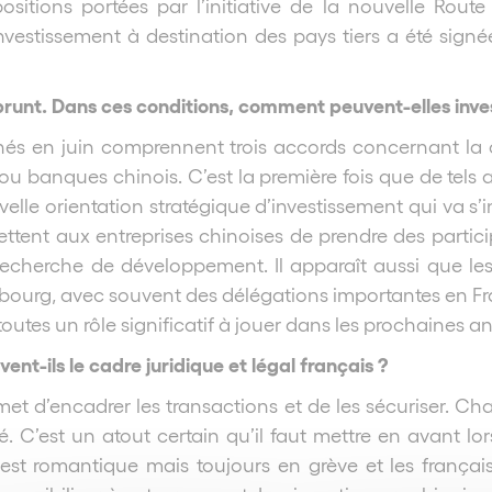
positions portées par l’initiative de la nouvelle Rou
vestissement à destination des pays tiers a été signée 
prunt. Dans ces conditions, comment peuvent-elles inves
és en juin comprennent trois accords concernant la c
 ou banques chinois. C’est la première fois que de tel
elle orientation stratégique d’investissement qui va s’i
ttent aux entreprises chinoises de prendre des partici
 recherche de développement. Il apparaît aussi que le
embourg, avec souvent des délégations importantes en
toutes un rôle significatif à jouer dans les prochaines a
nt-ils le cadre juridique et légal français ?
et d’encadrer les transactions et de les sécuriser. Chaq
. C’est un atout certain qu’il faut mettre en avant lorsq
e est romantique mais toujours en grève et les françai