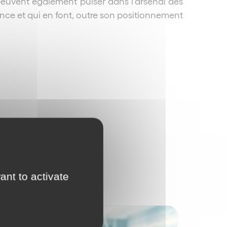
 peuvent également puiser dans l’arsenal des
rance et qui en font, outre son positionnement
ant to activate
International