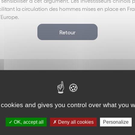
 sensibiliser à cet argument. Les investisseurs chinois
acilitant la circulation des hommes mises en place en F
d’Europe.
Retour
 cookies and gives you control over what you w
OK, accept all
Deny all cookies
Personalize
International