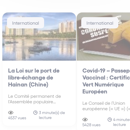
International
International
La Loi sur le port de
Covid-19 – Passep
libre-échange de
Vaccinal : Certifi
Hainan (Chine)
Vert Numérique
Européen
Le Comité permanent de
l'Assemblée populaire
Le Conseil de l’Union
nationale (« APN »), l'organe
européenne (« UE ») («
législatif suprême de la
3 minute(s) de
Conseil ») a approuvé, 
lecture
Chine, a adopté le 10 juin
4537 vues
avril 2021, un mandat
4 minute
2021, la loi sur le port de libre-
lecture
négociation avec le
5428 vues
échange de Hainan (中华人