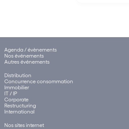
Parlement européen su
民共和国海南自由贸易港法)
proposition de Certific
Numérique (« Certifica
(la « Loi »), qui rentre en
Ce Certificat facilitera
vigueur…
Agenda / évènements
Nos événements
Autres événements
Distribution
Concurrence consommation
Immobilier
IT / IP
Corporate
Restructuring
International
Nos sites internet