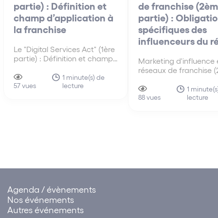
partie) : Définition et
de franchise (2è
champ d’application à
partie) : Obligati
la franchise
spécifiques des
influenceurs du r
Le "Digital Services Act" (1ère
partie) : Définition et champ
Marketing d'influence 
d'application à la franchise
réseaux de franchise 
Le « Digital Services Act »
1 minute(s) de
partie) : Obligations
lecture
(DSA) est le règlement
57 vues
spécifiques des influe
1 minute(s
européen qui encadre les
lecture
du réseau Lorsqu’un
88 vues
obligations de certains
influenceur promeut en
intermédiaires et plateformes
les produits ou service
numériques. (Règlement (UE)
enseigne de franchise, i
2022/2065 du Parlement
faire apparaître de ma
européen et…
claire, lisible et identifi
caractère…
Agenda / évènements
Nos événements
Autres événements