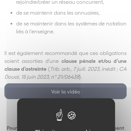
rejoindre/créer un réseau concurrent,
de se maintenir dans les annuaires,
de se maintenir dans les systèmes de notation
liés à l’enseigne.
Il est également recommandé que ces obligations
clause pénale et/ou d’une
soient assorties d’une
clause d’astreinte
(
Trib. arb., 7 juill. 2023, inédit ; CA
Douai, 15 juin 2023, n° 21/06438
).
Voir la vidéo
Pour recevoir La Minute des Réseaux directement