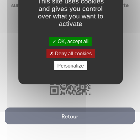
This site uses cookies
sur votre téléphone portable via notre compte
and gives you control
WhatsApp,
over what you want to
activate
vous pouvez scanner notre QR code :
OK, accept all
Deny all cookies
Personalize
Retour