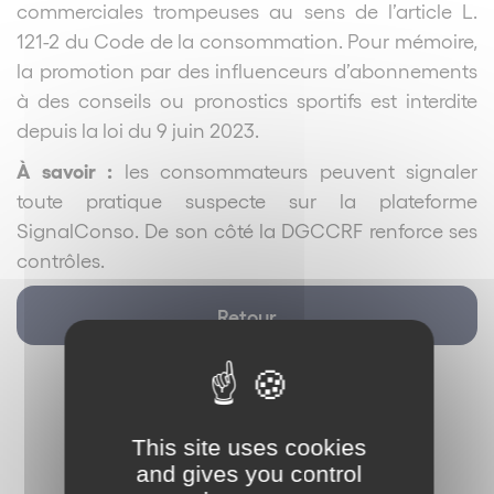
commerciales trompeuses au sens de l’article L.
121-2 du Code de la consommation. Pour mémoire,
la promotion par des influenceurs d’abonnements
à des conseils ou pronostics sportifs est interdite
depuis la loi du 9 juin 2023.
À savoir :
les consommateurs peuvent signaler
toute pratique suspecte sur la plateforme
SignalConso. De son côté la DGCCRF renforce ses
contrôles.
Retour
This site uses cookies
and gives you control