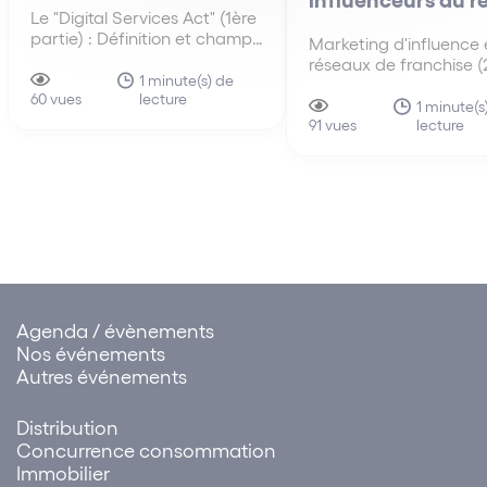
Le "Digital Services Act" (1ère
partie) : Définition et champ
Marketing d'influence 
d'application à la franchise
réseaux de franchise 
Le « Digital Services Act »
1 minute(s) de
partie) : Obligations
lecture
(DSA) est le règlement
60 vues
spécifiques des influe
1 minute(s
européen qui encadre les
lecture
du réseau Lorsqu’un
91 vues
obligations de certains
influenceur promeut en
intermédiaires et plateformes
les produits ou service
numériques. (Règlement (UE)
enseigne de franchise, i
2022/2065 du Parlement
faire apparaître de ma
européen et…
claire, lisible et identifi
caractère…
Agenda / évènements
Nos événements
Autres événements
Distribution
Concurrence consommation
Immobilier