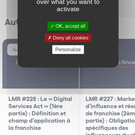
over what you want to
activate
Autres articles
OK, accept all
Deny all cookies
Non classé
Non classé
Personalize
LMR #228 : Le « Digital
LMR #227 : Marke
Services Act » (1ère
d’influence et ré
partie) : Définition et
de franchise (2è
champ d’application à
partie) : Obligati
la franchise
spécifiques des
influenceurs du r