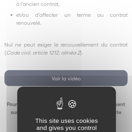
à l’ancien contrat,
et/ou d’affecter un terme au contrat
renouvelé.
Nul ne peut exiger le renouvellement du contrat
(
Code civil, article 1212, alinéa 2
).
Voir la vidéo
Pour recevoir La Minute des Réseaux directement
sur votre téléphone portable via notre compte
WhatsApp,
This site uses cookies
and gives you control
vous pouvez scanner notre QR code :