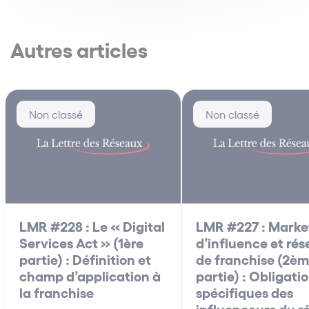
Autres articles
Non classé
Non classé
LMR #228 : Le « Digital
LMR #227 : Marke
Services Act » (1ère
d’influence et ré
partie) : Définition et
de franchise (2è
champ d’application à
partie) : Obligati
la franchise
spécifiques des
influenceurs du r