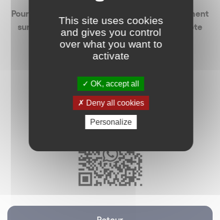
Pour recevoir La Minute des Réseaux directement
This site uses cookies
sur votre téléphone portable via notre compte
and gives you control
WhatsApp,
over what you want to
activate
vous pouvez scanner notre QR code :
OK, accept all
Deny all cookies
Personalize
Retour