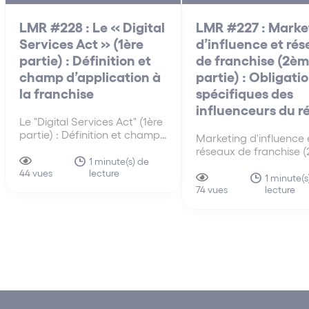
LMR #228 : Le « Digital
LMR #227 : Marke
Services Act » (1ère
d’influence et ré
partie) : Définition et
de franchise (2è
champ d’application à
partie) : Obligati
la franchise
spécifiques des
influenceurs du r
Le "Digital Services Act" (1ère
partie) : Définition et champ
Marketing d'influence 
d'application à la franchise
réseaux de franchise 
Le « Digital Services Act »
1 minute(s) de
partie) : Obligations
lecture
(DSA) est le règlement
44 vues
spécifiques des influe
1 minute(s
européen qui encadre les
lecture
du réseau Lorsqu’un
74 vues
obligations de certains
influenceur promeut en
intermédiaires et plateformes
les produits ou service
numériques. (Règlement (UE)
enseigne de franchise, i
2022/2065 du Parlement
faire apparaître de ma
européen et…
claire, lisible et identifi
caractère…