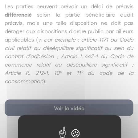
Les parties peuvent prévoir un délai de préavis
différencié
selon la partie bénéficiaire dudit
préavis, mais une telle disposition ne doit pas
déroger aux dispositions d’ordre public par ailleurs
applicables (
v. par exemple : article 1171 du Code
civil relatif au déséquilibre significatif au sein du
contrat d’adhésion ; Article L.442-1 du Code de
commerce relatif au déséquilibre significatif ;
Article R. 212-1, 10º et 11º du code de la
consommation
).
Voir la vidéo