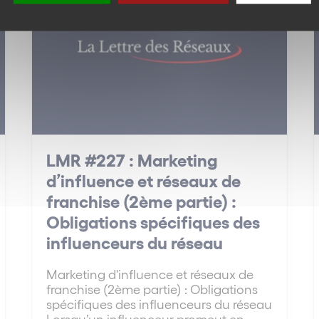
LMR #227 : Marketing
d’influence et réseaux de
franchise (2ème partie) :
Obligations spécifiques des
influenceurs du réseau
Marketing d'influence et réseaux de
franchise (2ème partie) : Obligations
spécifiques des influenceurs du réseau
Lorsqu’un influenceur promeut en