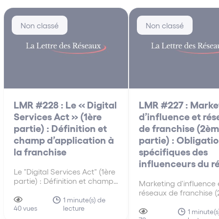
Non classé
Non classé
LMR #228 : Le « Digital
LMR #227 : Marke
Services Act » (1ère
d’influence et ré
partie) : Définition et
de franchise (2è
champ d’application à
partie) : Obligati
la franchise
spécifiques des
influenceurs du r
Le "Digital Services Act" (1ère
partie) : Définition et champ
Marketing d'influence 
d'application à la franchise
réseaux de franchise 
Le « Digital Services Act »
1 minute(s) de
partie) : Obligations
lecture
(DSA) est le règlement
40 vues
spécifiques des influe
1 minute(s
européen qui encadre les