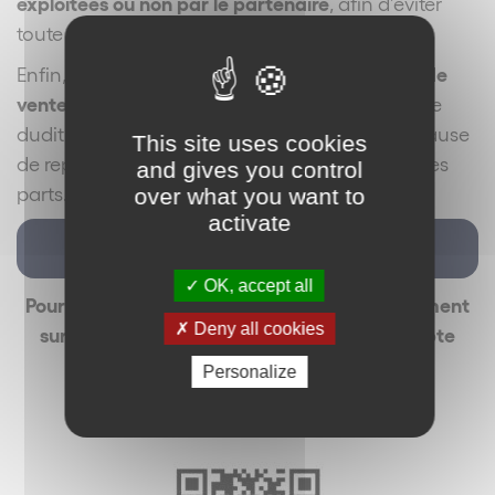
exploitées ou non par le partenaire
, afin d’éviter
toute dispersion ou exploitation inadaptée.
le sort des points de
Enfin, il convient d’encadrer
vente en fin de contrat
en fonction de la nature
dudit contrat, en stipulant par exemple une clause
This site uses cookies
de reprise des points de ventes ou de rachat des
and gives you control
parts.
over what you want to
activate
Voir la vidéo
OK, accept all
Pour recevoir La Minute des Réseaux directement
Deny all cookies
sur votre téléphone portable via notre compte
WhatsApp,
Personalize
vous pouvez scanner notre QR code :