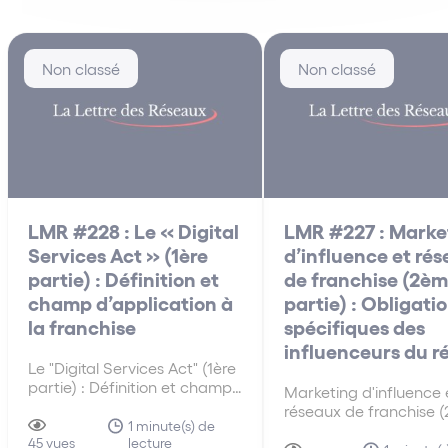
Non classé
Non classé
LMR #228 : Le « Digital
LMR #227 : Marke
Services Act » (1ère
d’influence et ré
partie) : Définition et
de franchise (2è
champ d’application à
partie) : Obligati
la franchise
spécifiques des
influenceurs du r
Le "Digital Services Act" (1ère
partie) : Définition et champ
Marketing d'influence 
d'application à la franchise
réseaux de franchise 
Le « Digital Services Act »
1 minute(s) de
partie) : Obligations
lecture
(DSA) est le règlement
45 vues