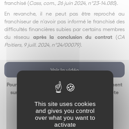
franchisé (
Cass, com., 26 juin 2024, n°23-14.085
).
En revanche, il ne peut pas être reproché au
franchiseur de n’avoir pas informé le franchisé des
difficultés financières subies par certains membres
après la conclusion du contrat
du réseau
(
CA
Poitiers, 9 juill. 2024, n°24/00079)
.
Voir la vidéo
Pour recevoir La Minute des Réseaux directement
sur votre téléphone portable via notre compte
WhatsApp,
This site uses cookies
vous pouvez scanner notre QR code :
and gives you control
over what you want to
activate