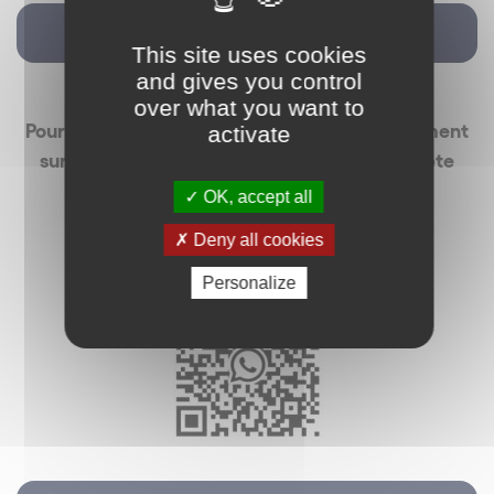
Voir la vidéo
This site uses cookies
and gives you control
over what you want to
Pour recevoir La Minute des Réseaux directement
activate
sur votre téléphone portable via notre compte
WhatsApp,
OK, accept all
vous pouvez scanner notre QR code :
Deny all cookies
Personalize