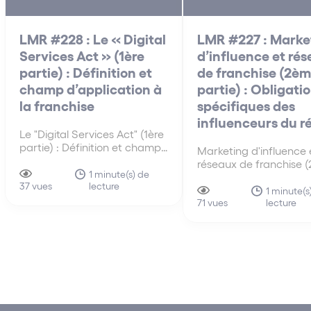
LMR #228 : Le « Digital
LMR #227 : Marke
Services Act » (1ère
d’influence et ré
partie) : Définition et
de franchise (2è
champ d’application à
partie) : Obligati
la franchise
spécifiques des
influenceurs du r
Le "Digital Services Act" (1ère
partie) : Définition et champ
Marketing d'influence 
d'application à la franchise
réseaux de franchise 
Le « Digital Services Act »
1 minute(s) de
partie) : Obligations
lecture
(DSA) est le règlement
37 vues
spécifiques des influe
1 minute(s
européen qui encadre les
lecture
du réseau Lorsqu’un
71 vues
obligations de certains
influenceur promeut en
intermédiaires et plateformes
les produits ou service
numériques. (Règlement (UE)
enseigne de franchise, i
2022/2065 du Parlement
faire apparaître de ma
européen et…
claire, lisible et identifi
caractère…