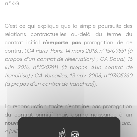
n° 46
).
C’est ce qui explique que la simple poursuite des
relations contractuelles au-delà du terme du
n’emporte pas
contrat initial
prorogation de ce
contrat (
CA Paris, Paris, 14 mars 2018, n°15/09551 (à
propos d’un contrat de réservation) ; CA Douai, 16
juin 2016, n°15/07411 (à propos d’un contrat de
franchise) ; CA Versailles, 13 nov. 2008, n°07/05260
(à propos d’un contrat de franchise)
).
La reconduction tacite n’entraîne pas prorogation
du contrat primitif, mais donne naissance à un
nouveau contrat
(
C. civ., art. 1214 et 1215 ; Trib. arb.,
4 juill. 2024, inédit
).