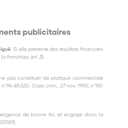
ments publicitaires
biguë
. Si elle présente des résultats financiers
 franchise, art. 3
).
ne pas constituer de pratique commerciale
5, n°94-85.525 ; Cass. crim., 27 nov. 1990, n°90-
 l’exigence de bonne foi, et engage donc la
0/03189
).