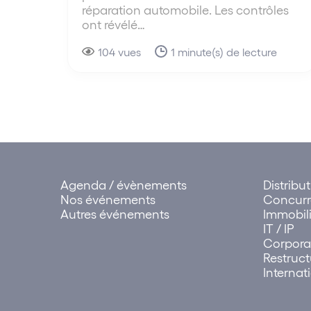
réparation automobile. Les contrôles
ont révélé…
104 vues
1 minute(s) de lecture
Agenda / évènements
Distribu
Nos événements
Concur
Autres événements
Immobili
IT / IP
Corpora
Restruct
Internat