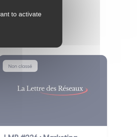
ant to activate
Non classé
LMR #226 : Marketing