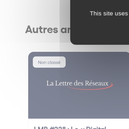
This site uses
Autres articles
Non classé
LMR #228 : Le « Digital