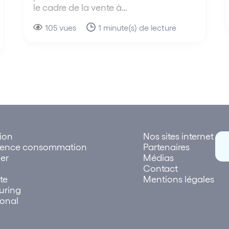
le cadre de la vente à…
105 vues
1 minute(s) de lecture
tion
Nos sites internet
rence consommation
Partenaires
er
Médias
Contact
te
Mentions légales
uring
ional