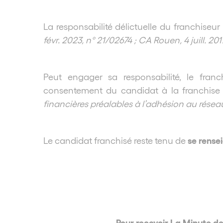
La responsabilité délictuelle du franchiseu
févr. 2023, n° 21/02674 ; CA Rouen, 4 juill. 20
Peut engager sa responsabilité, le franc
consentement du candidat à la franchise 
financières préalables à l’adhésion au résea
se rense
Le candidat franchisé reste tenu de
Pour recevoir La Minute d