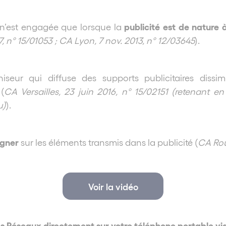
publicité est de nature à
r n’est engagée que lorsque la
17, n° 15/01053 ; CA Lyon, 7 nov. 2013, n° 12/03645
).
hiseur qui diffuse des supports publicitaires diss
(
CA Versailles, 23 juin 2016, n° 15/02151 (retenant e
u)
).
igner
sur les éléments transmis dans la publicité (
CA Rou
Voir la vidéo
es Réseaux directement sur votre téléphone portable 