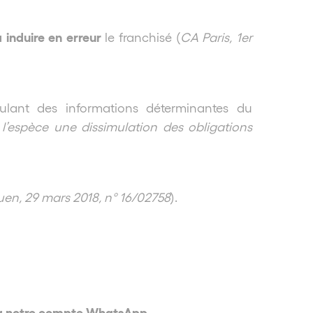
 induire en erreur
le franchisé (
CA Paris, 1er
imulant des informations déterminantes du
n l’espèce une dissimulation des obligations
en, 29 mars 2018, n° 16/02758
).
via notre compte WhatsApp,