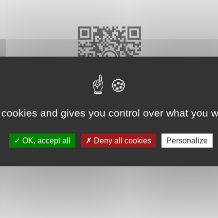
 cookies and gives you control over what you w
Retour
OK, accept all
Deny all cookies
Personalize