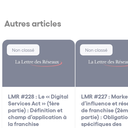
Autres articles
Non classé
Non classé
LMR #228 : Le « Digital
LMR #227 : Marke
Services Act » (1ère
d’influence et ré
partie) : Définition et
de franchise (2è
champ d’application à
partie) : Obligati
la franchise
spécifiques des