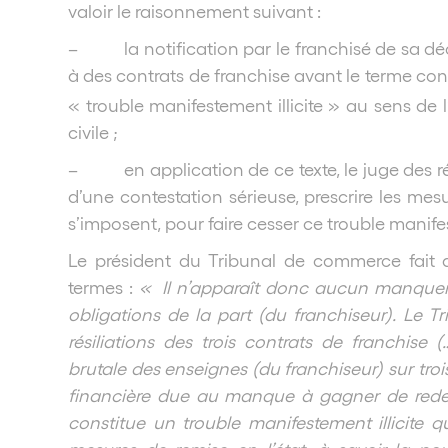
valoir le raisonnement suivant :
– la notification par le franchisé de sa décis
à des contrats de franchise avant le terme cont
« trouble manifestement illicite » au sens de l’
civile ;
– en application de ce texte, le juge des r
d’une contestation sérieuse, prescrire les mes
s’imposent, pour faire cesser ce trouble manifes
Le président du Tribunal de commerce fait 
termes :
« Il n’apparaît donc aucun manqueme
obligations de la part (du franchiseur). Le Tr
résiliations des trois contrats de franchise (
brutale des enseignes (du franchiseur) sur tro
financière due au manque à gagner de redeva
constitue un trouble manifestement illicite q