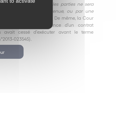
ant to activate
emps ; le contrat liant les parties ne sera
ière, non encore intervenue, ou par une
09, RG n°08/15864, inédit). De même, la Cour
 comparable en présence d’un contrat
s avait cessé d’exécuter avant le terme
 n°2013-023545).
ur