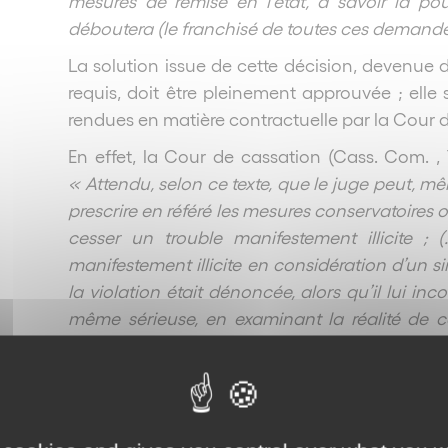
mesures de remise en l’état, à savoir la pou
déboutera (le franchisé de toutes ces demande
La solution issue de cette décision, devenue dé
requis, doit être pleinement approuvée ; elle s
rendues en matière contractuelle par la Cour de
En effet, la Cour de cassation (Cass. Com. , 
« Attendu, selon ce texte, que le juge peut, m
prescrire en référé les mesures conservatoires 
cesser un trouble manifestement illicite ; (
manifestement illicite en considération d’un si
la violation était dénoncée, alors qu’il lui in
même sérieuse, en examinant la réalité de ce
l’étendue de ses pouvoirs et ainsi violé le texte 
De même, la Cour d’appel de Paris a jugé dan
n’avait pas respecté les formes contractuell
contrat) n’a pas été régulièrement rompu