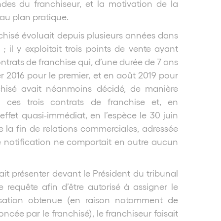
andes du franchiseur, et la motivation de la
 au plan pratique.
ranchisé évoluait depuis plusieurs années dans
; il y exploitait trois points de vente ayant
ontrats de franchise qui, d’une durée de 7 ans
er 2016 pour le premier, et en août 2019 pour
chisé avait néanmoins décidé, de manière
à ces trois contrats de franchise et, en
ffet quasi-immédiat, en l’espèce le 30 juin
de la fin de relations commerciales, adressée
de notification ne comportait en outre aucun
it présenter devant le Président du tribunal
requête afin d’être autorisé à assigner le
risation obtenue (en raison notamment de
cée par le franchisé), le franchiseur faisait