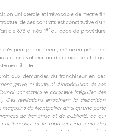
ion unilatérale et irrévocable de mettre fin
ractuel de ces contrats est constitutive d’un
er
article 873 alinéa 1
du code de procédure
éférés peut parfaitement, même en présence
ures conservatoires ou de remise en état qui
tement illicite.
droit aux demandes du franchiseur en ces
nt grave, ni faute, ni d’inexécution de ses
ibunal constatera le caractère irrégulier des
…) Ces résiliations entrainent la disparition
is magasins de Montpellier ainsi qu’une perte
nces de franchise et de publicité, ce qui
ui doit cesser, et le Tribunal ordonnera des