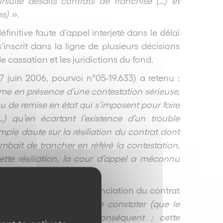
rsuite desdits contrats de franchise (…) et
s) ».
finitive faute d’appel interjeté dans le délai
’inscrit dans la ligne de plusieurs décisions
 cassation et les juridictions du fond.
7 juin 2006, pourvoi n°05-19.633) a retenu :
ême en présence d’une contestation sérieuse,
ou de remise en état qui s’imposent pour faire
…) qu’en écartant l’existence d’un trouble
mple doute sur la résiliation du contrat dont
combait de trancher en référé la contestation,
tte résiliation, la cour d’appel a méconnu
susvisé ».
s une affaire où la dénonciation du contrat
es qu’
«
il y a lieu, (…) de constater (que le
 et se poursuit, par conséquent ; cette