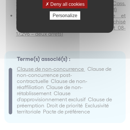
franchisé et de celle du tiers complice (
Cass.
Deny all cookies
civ. 2ème, 9 juillet 2009, n°08-18.852, inédit)
Extinction du contrat de franchise et
Personalize
responsabilité du tiers complice du franchisé
(Cass. com., 9 juin 2009, n°08-16.168 et 08-
17.296 – deux arrêts)
Terme(s) associé(s) :
Clause de non-concurrence
Clause de
non-concurrence post-
contractuelle Clause de non-
réaffiliation Clause de non-
rétablissement Clause
d'approvisionnement exclusif Clause de
préemption Droit de priorité Exclusivité
territoriale Pacte de préférence