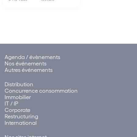
shipping…
de la rupture brutale des
relations commerciales
établies peut être attribuée à
un ensemble de sociétés.
Cette solution influe sur…
Agenda / évènements
Nos événements
Autres événements
Distribution
Concurrence consommation
Immobilier
IT / IP
Corporate
Restructuring
International
Nos sites internet