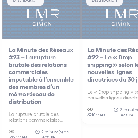
La Minute des Réseaux
La Minute des Ré
#23 – La rupture
#22 – Le « Drop
brutale des relations
shipping » selon l
commerciales
nouvelles lignes
imputable à l’ensemble
directrices du 30 
des membres d’un
Le « Drop shipping » se
même réseau de
nouvelles lignes direct
distribution
30 juin A la différenc
anciennes lignes direct
2 minute(
La rupture brutale des
lecture
de 2010, les nouvelles 
6710 vues
relations commerciales
directrices du 30 juin 
imputable à l’ensemble des
s’intéressent pour la p
membres d’un même réseau
2 minute(s) de
fois au mécanisme du 
lecture
de distribution La faute tirée
5493 vues