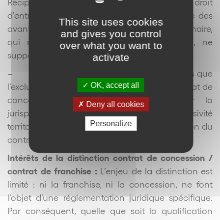
Réciproquement, le franchisé verse un droit
d’entrée puis des redevances en contrepartie des
This site uses cookies
avantages consentis, alors que le concessionnaire,
and gives you control
qui ne bénéficie pas de ces prestations, ne
over what you want to
supporte pas ces obligations financières.
activate
–
enfin, il ressort des définitions précitées que
OK, accept all
l’exclusivité territoriale est intrinsèque au contrat de
concession, ce qui est confirmé par la
Deny all cookies
jurisprudence. En revanche, l’absence d’exclusivité
Personalize
territoriale ne fait pas obstacle à la qualification du
contrat de franchise.
Intérêts de la distinction contrat de concession /
contrat de franchise :
L’enjeu de la distinction est
limité : ni la franchise, ni la concession, ne font
l’objet d’une réglementation juridique spécifique.
Par conséquent, quelle que soit la qualification