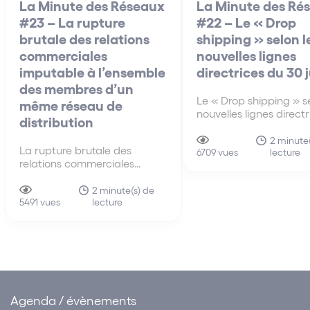
La Minute des Réseaux
La Minute des Ré
#23 – La rupture
#22 – Le « Drop
brutale des relations
shipping » selon l
commerciales
nouvelles lignes
imputable à l’ensemble
directrices du 30 
des membres d’un
Le « Drop shipping » se
même réseau de
nouvelles lignes direct
distribution
30 juin A la différenc
anciennes lignes direct
2 minute(
La rupture brutale des
lecture
de 2010, les nouvelles 
6709 vues
relations commerciales
directrices du 30 juin 
imputable à l’ensemble des
s’intéressent pour la p
membres d’un même réseau
2 minute(s) de
fois au mécanisme du 
lecture
de distribution La faute tirée
5491 vues
shipping…
de la rupture brutale des
relations commerciales
établies peut être attribuée à
un ensemble de sociétés.
Cette solution influe sur…
Agenda / évènements