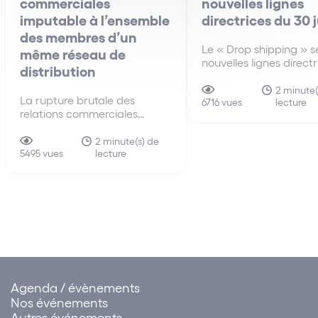
commerciales
nouvelles lignes
imputable à l’ensemble
directrices du 30 
des membres d’un
Le « Drop shipping » se
même réseau de
nouvelles lignes direct
distribution
30 juin A la différenc
anciennes lignes direct
2 minute(
La rupture brutale des
lecture
de 2010, les nouvelles 
6716 vues
relations commerciales
directrices du 30 juin 
imputable à l’ensemble des
s’intéressent pour la p
membres d’un même réseau
2 minute(s) de
fois au mécanisme du 
lecture
de distribution La faute tirée
5495 vues
shipping…
de la rupture brutale des
relations commerciales
établies peut être attribuée à
un ensemble de sociétés.
Cette solution influe sur…
Agenda / évènements
Nos événements
Autres événements