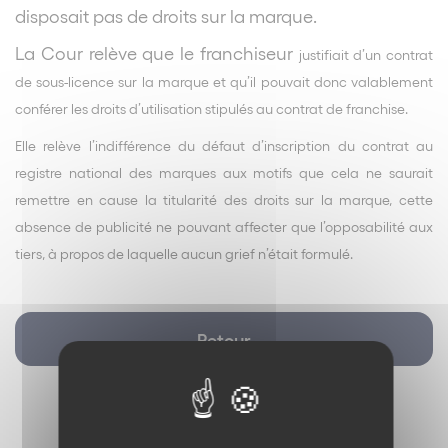
disposait pas de droits sur la marque.
La Cour relève que le franchiseur
justifiait d’un contrat
de sous-licence sur la marque et qu’il pouvait donc valablement
conférer les droits d’utilisation stipulés au contrat de franchise.
Elle relève l’indifférence du défaut d’inscription du contrat au
registre national des marques aux motifs que cela ne saurait
remettre en cause la titularité des droits sur la marque, cette
absence de publicité ne pouvant affecter que l’opposabilité aux
tiers, à propos de laquelle aucun grief n’était formulé.
Retour