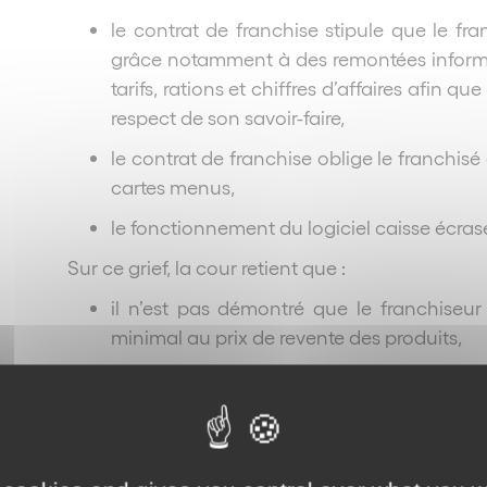
le contrat de franchise stipule que le fr
grâce notamment à des remontées informa
tarifs, rations et chiffres d’affaires afin qu
respect de son savoir-faire,
le contrat de franchise oblige le franchisé
cartes menus,
le fonctionnement du logiciel caisse écrase
Sur ce grief, la cour retient que :
il n’est pas démontré que le franchiseur 
minimal au prix de revente des produits,
le franchisé pouvait modifier les prix à
pratiquer ses propres prix (comme l’ont f
franchiseur n’étant que des prix conseillés,
par cette caisse le franchiseur n’avait p