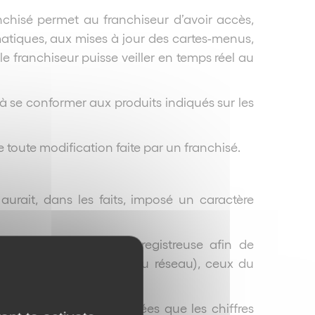
anchisé permet au franchiseur d’avoir accès,
tiques, aux mises à jour des cartes-menus,
e le franchiseur puisse veiller en temps réel au
 à se conformer aux produits indiqués sur les
 toute modification faite par un franchisé.
aurait, dans les faits, imposé un caractère
 partir de sa caisse enregistreuse afin de
ait d’autres franchisés du réseau), ceux du
as accès à d’autres données que les chiffres